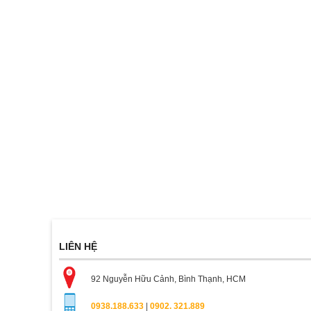
LIÊN HỆ
92 Nguyễn Hữu Cảnh, Bình Thạnh, HCM
0938.188.633
|
0902. 321.889