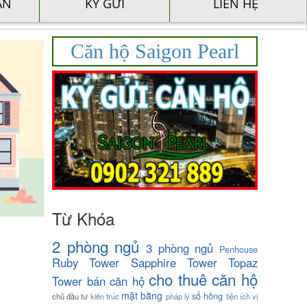
ÁN
KÝ GỬI
LIÊN HỆ
Căn hộ Saigon Pearl
Từ Khóa
2 phòng ngủ
3 phòng ngủ
Penhouse
Ruby Tower
Sapphire Tower
Topaz
cho thuê căn hộ
Tower
bán căn hộ
mặt bằng
sổ hồng
chủ đầu tư
kiến trúc
pháp lý
tiện ích
vị