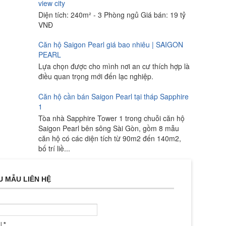
view city
Diện tích: 240m² - 3 Phòng ngủ Giá bán: 19 tỷ
VNĐ
Căn hộ Saigon Pearl giá bao nhiêu | SAIGON
PEARL
Lựa chọn được cho mình nơi an cư thích hợp là
điều quan trọng mới đến lạc nghiệp.
Căn hộ cần bán Saigon Pearl tại tháp Sapphire
1
Tòa nhà Sapphire Tower 1 trong chuỗi căn hộ
Saigon Pearl bên sông Sài Gòn, gồm 8 mẫu
căn hộ có các diện tích từ 90m2 đến 140m2,
bố trí liề...
U MẪU LIÊN HỆ
il
*