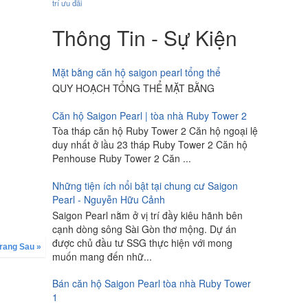
trí
ưu đãi
Thông Tin - Sự Kiện
Mặt bằng căn hộ saigon pearl tổng thể
QUY HOẠCH TỔNG THỂ MẶT BẰNG
Căn hộ Saigon Pearl | tòa nhà Ruby Tower 2
Tòa tháp căn hộ Ruby Tower 2 Căn hộ ngoại lệ
duy nhất ở lầu 23 tháp Ruby Tower 2 Căn hộ
Penhouse Ruby Tower 2 Căn ...
Những tiện ích nổi bật tại chung cư Saigon
Pearl - Nguyễn Hữu Cảnh
Saigon Pearl nằm ở vị trí đầy kiêu hãnh bên
cạnh dòng sông Sài Gòn thơ mộng. Dự án
được chủ đầu tư SSG thực hiện với mong
rang Sau »
muốn mang đến nhữ...
Bán căn hộ Saigon Pearl tòa nhà Ruby Tower
1