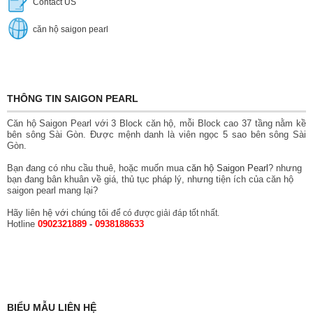
Contact US
căn hộ saigon pearl
THÔNG TIN SAIGON PEARL
Căn hộ Saigon Pearl với 3 Block căn hộ, mỗi Block cao 37 tầng nằm kề
bên sông Sài Gòn. Được mệnh danh là viên ngọc 5 sao bên sông Sài
Gòn.
Bạn đang có nhu cầu thuê, hoặc muốn mua
căn hộ Saigon Pearl
? nhưng
bạn đang bân khuân về giá, thủ tục pháp lý, nhưng tiện ích của căn hộ
saigon pearl mang lại?
Hãy liên hệ với chúng tôi
để có được giải đáp tốt nhất.
Hotline
0902321889
-
0938188633
BIỂU MẪU LIÊN HỆ