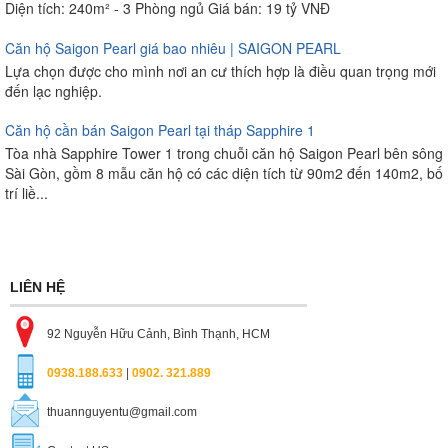
Diện tích: 240m² - 3 Phòng ngủ Giá bán: 19 tỷ VNĐ
Căn hộ Saigon Pearl giá bao nhiêu | SAIGON PEARL
Lựa chọn được cho mình nơi an cư thích hợp là điều quan trọng mới
đến lạc nghiệp.
Căn hộ cần bán Saigon Pearl tại tháp Sapphire 1
Tòa nhà Sapphire Tower 1 trong chuỗi căn hộ Saigon Pearl bên sông
Sài Gòn, gồm 8 mẫu căn hộ có các diện tích từ 90m2 đến 140m2, bố
trí liề...
LIÊN HỆ
92 Nguyễn Hữu Cảnh, Bình Thạnh, HCM
0938.188.633
|
0902. 321.889
thuannguyentu@gmail.com