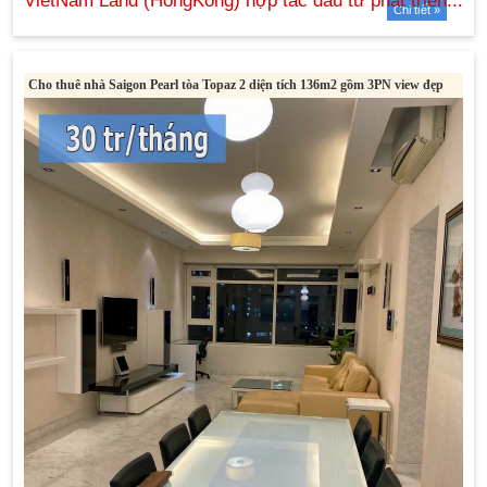
Chi tiết »
Cho thuê nhà Saigon Pearl tòa Topaz 2 diện tích 136m2 gồm 3PN view đẹp