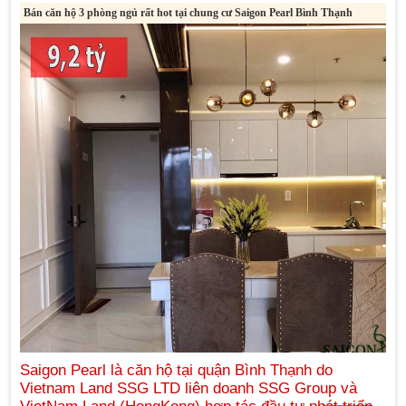
Bán căn hộ 3 phòng ngủ rất hot tại chung cư Saigon Pearl Bình Thạnh