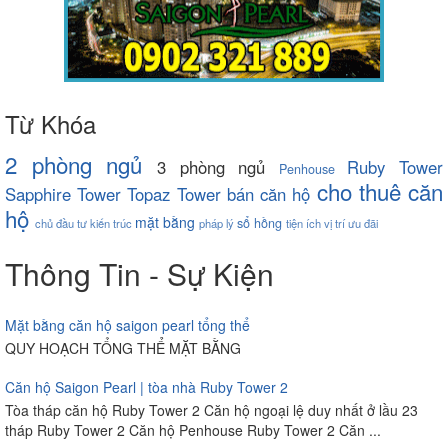
Từ Khóa
2 phòng ngủ
3 phòng ngủ
Ruby Tower
Penhouse
cho thuê căn
Sapphire Tower
Topaz Tower
bán căn hộ
hộ
mặt bằng
sổ hồng
chủ đầu tư
kiến trúc
pháp lý
tiện ích
vị trí
ưu đãi
Thông Tin - Sự Kiện
Mặt bằng căn hộ saigon pearl tổng thể
QUY HOẠCH TỔNG THỂ MẶT BẰNG
Căn hộ Saigon Pearl | tòa nhà Ruby Tower 2
Tòa tháp căn hộ Ruby Tower 2 Căn hộ ngoại lệ duy nhất ở lầu 23
tháp Ruby Tower 2 Căn hộ Penhouse Ruby Tower 2 Căn ...