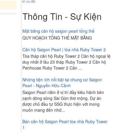
trí
ưu đãi
Thông Tin - Sự Kiện
Mặt bằng căn hộ saigon pearl tổng thể
QUY HOẠCH TỔNG THỂ MẶT BẰNG
Căn hộ Saigon Pearl | tòa nhà Ruby Tower 2
Tòa tháp căn hộ Ruby Tower 2 Căn hộ ngoại lệ
duy nhất ở lầu 23 tháp Ruby Tower 2 Căn hộ
Penhouse Ruby Tower 2 Căn ...
Những tiện ích nổi bật tại chung cư Saigon
Pearl - Nguyễn Hữu Cảnh
Saigon Pearl nằm ở vị trí đầy kiêu hãnh bên
cạnh dòng sông Sài Gòn thơ mộng. Dự án
được chủ đầu tư SSG thực hiện với mong
muốn mang đến nhữ...
Bán căn hộ Saigon Pearl tòa nhà Ruby Tower
1