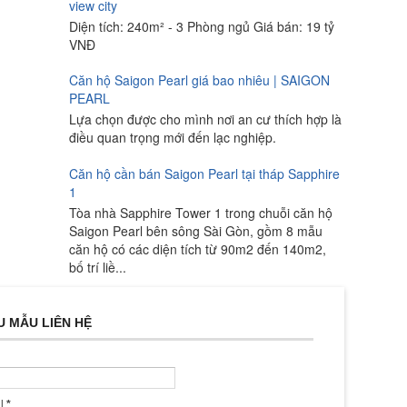
view city
Diện tích: 240m² - 3 Phòng ngủ Giá bán: 19 tỷ
VNĐ
Căn hộ Saigon Pearl giá bao nhiêu | SAIGON
PEARL
Lựa chọn được cho mình nơi an cư thích hợp là
điều quan trọng mới đến lạc nghiệp.
Căn hộ cần bán Saigon Pearl tại tháp Sapphire
1
Tòa nhà Sapphire Tower 1 trong chuỗi căn hộ
Saigon Pearl bên sông Sài Gòn, gồm 8 mẫu
căn hộ có các diện tích từ 90m2 đến 140m2,
bố trí liề...
U MẪU LIÊN HỆ
il
*