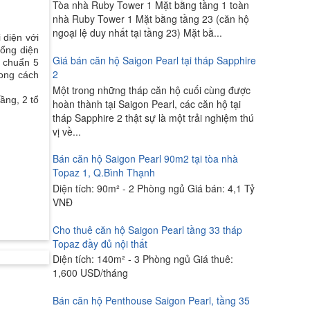
Tòa nhà Ruby Tower 1 Mặt bằng tầng 1 toàn
nhà Ruby Tower 1 Mặt bằng tầng 23 (căn hộ
ngoại lệ duy nhất tại tầng 23) Mặt bằ...
 diện với
tổng diện
Giá bán căn hộ Saigon Pearl tại tháp Sapphire
u chuẩn 5
2
ong cách
Một trong những tháp căn hộ cuối cùng được
ầng, 2 tổ
hoàn thành tại Saigon Pearl, các căn hộ tại
tháp Sapphire 2 thật sự là một trải nghiệm thú
vị về...
Bán căn hộ Saigon Pearl 90m2 tại tòa nhà
Topaz 1, Q.Bình Thạnh
Diện tích: 90m² - 2 Phòng ngủ Giá bán: 4,1 Tỷ
VNĐ
Cho thuê căn hộ Saigon Pearl tầng 33 tháp
Topaz đầy đủ nội thất
Diện tích: 140m² - 3 Phòng ngủ Giá thuê:
1,600 USD/tháng
Bán căn hộ Penthouse Saigon Pearl, tầng 35