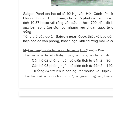
Saigon Pearl tọa lạc tại số 92 Nguyễn Hữu Cảnh, Phườ
khu đô thị mới Thủ Thiêm, chỉ cần 5 phút để đến được
tích 10,37 hecta với tổng vốn đầu tư hơn 700 triệu đô 
sao bên sông Sài Gòn với những tiêu chuẩn quốc tế 
sống.
Tổng thể của dự án
Saigon pearl
được thiết kế bao gồm
hợp cao ốc văn phòng, khách sạn, khu thương mại và các
Một số thông tin chi tiết về căn hộ và biệt thự
Saigon Pearl
:
- Căn hộ tại các toà nhà Ruby, Topaz, Saphire gồm 2 loại chính:
Căn hộ 02 phòng ngủ : có diện tích từ 84m2 – 90
Căn hộ 03 phòng ngủ : có diện tích từ 99m2 – 14
Từ tầng 34 trở lên là căn hộ Penthouse và Duplex
- Căn biệt thự có diện tích 7 x 21 m2, bao gồm 1 tầng hầm, 1 tầng t