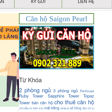
ÁN
KÝ GỬI
LIÊN HỆ
Căn hộ Saigon Pearl
Từ Khóa
2 phòng ngủ
3 phòng ngủ
Penhouse
Ruby Tower
Sapphire Tower
Topaz
cho thuê căn hộ
Tower
bán căn hộ
mặt bằng
sổ hồng
chủ đầu tư
kiến trúc
pháp lý
tiện ích
vị