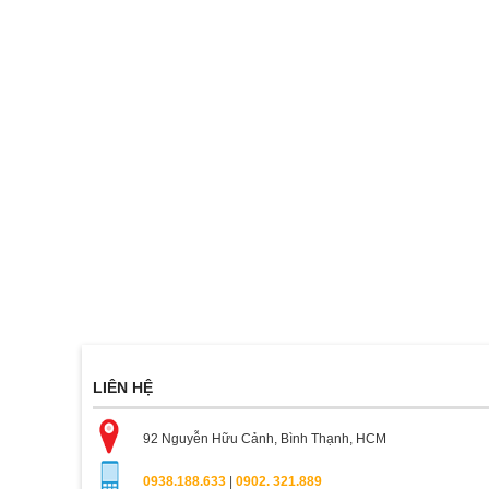
LIÊN HỆ
92 Nguyễn Hữu Cảnh, Bình Thạnh, HCM
0938.188.633
|
0902. 321.889