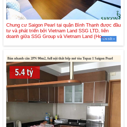
Chi tiết »
Bán nhanh căn 2PN 90m2, full nội thất bếp mở tòa Topaz 1 Saigon Pearl