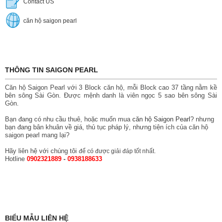
Contact US
căn hộ saigon pearl
THÔNG TIN SAIGON PEARL
Căn hộ Saigon Pearl với 3 Block căn hộ, mỗi Block cao 37 tầng nằm kề
bên sông Sài Gòn. Được mệnh danh là viên ngọc 5 sao bên sông Sài
Gòn.
Bạn đang có nhu cầu thuê, hoặc muốn mua
căn hộ Saigon Pearl
? nhưng
bạn đang bân khuân về giá, thủ tục pháp lý, nhưng tiện ích của căn hộ
saigon pearl mang lại?
Hãy liên hệ với chúng tôi
để có được giải đáp tốt nhất.
Hotline
0902321889
-
0938188633
BIỂU MẪU LIÊN HỆ