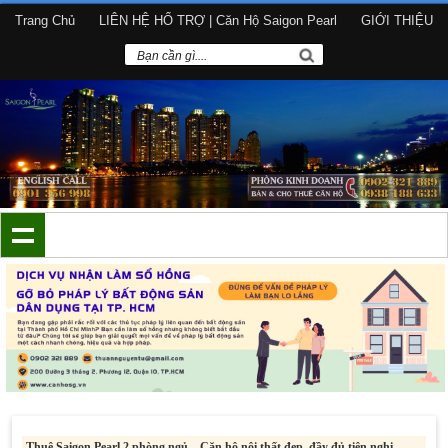
Trang Chủ
LIÊN HỆ HỔ TRỢ | Căn Hộ Saigon Pearl
GIỚI THIỆU
Thuê Saigon Pearl 2 phòng ngủ – Căn hộ nội thất đẹp, đầy đủ tiện nghi