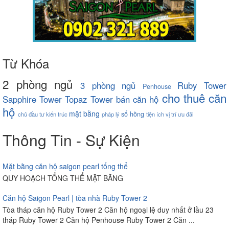
Từ Khóa
2 phòng ngủ
3 phòng ngủ
Ruby Tower
Penhouse
cho thuê căn
Sapphire Tower
Topaz Tower
bán căn hộ
hộ
mặt bằng
sổ hồng
chủ đầu tư
kiến trúc
pháp lý
tiện ích
vị trí
ưu đãi
Thông Tin - Sự Kiện
Mặt bằng căn hộ saigon pearl tổng thể
QUY HOẠCH TỔNG THỂ MẶT BẰNG
Căn hộ Saigon Pearl | tòa nhà Ruby Tower 2
Tòa tháp căn hộ Ruby Tower 2 Căn hộ ngoại lệ duy nhất ở lầu 23
tháp Ruby Tower 2 Căn hộ Penhouse Ruby Tower 2 Căn ...