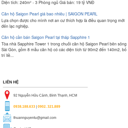
Diện tích: 240m² - 3 Phòng ngủ Giá bán: 19 tỷ VNĐ
Căn hộ Saigon Pearl giá bao nhiêu | SAIGON PEARL
Lựa chọn được cho mình nơi an cư thích hợp là điều quan trọng mới
đến lạc nghiệp.
Căn hộ cần bán Saigon Pearl tại tháp Sapphire 1
Tòa nhà Sapphire Tower 1 trong chuỗi căn hộ Saigon Pearl bên sông
Sài Gòn, gồm 8 mẫu căn hộ có các diện tích từ 90m2 đến 140m2, bố
trí liề...
LIÊN HỆ
92 Nguyễn Hữu Cảnh, Bình Thạnh, HCM
0938.188.633
|
0902. 321.889
thuannguyentu@gmail.com