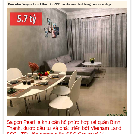
Bán nhà Saigon Pearl thiết kế 2PN có đủ nội thất tầng cao view đẹp