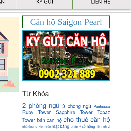
ÁN
KÝ GỬI
LIÊN HỆ
Căn hộ Saigon Pearl
Từ Khóa
2 phòng ngủ
3 phòng ngủ
Penhouse
Ruby Tower
Sapphire Tower
Topaz
cho thuê căn hộ
Tower
bán căn hộ
mặt bằng
sổ hồng
chủ đầu tư
kiến trúc
pháp lý
tiện ích
vị