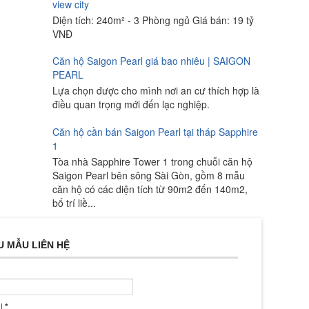
view city
Diện tích: 240m² - 3 Phòng ngủ Giá bán: 19 tỷ
VNĐ
Căn hộ Saigon Pearl giá bao nhiêu | SAIGON
PEARL
Lựa chọn được cho mình nơi an cư thích hợp là
điều quan trọng mới đến lạc nghiệp.
Căn hộ cần bán Saigon Pearl tại tháp Sapphire
1
Tòa nhà Sapphire Tower 1 trong chuỗi căn hộ
Saigon Pearl bên sông Sài Gòn, gồm 8 mẫu
căn hộ có các diện tích từ 90m2 đến 140m2,
bố trí liề...
U MẪU LIÊN HỆ
il
*