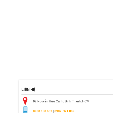
LIÊN HỆ
92 Nguyễn Hữu Cảnh, Bình Thạnh, HCM
0938.188.633
|
0902. 321.889