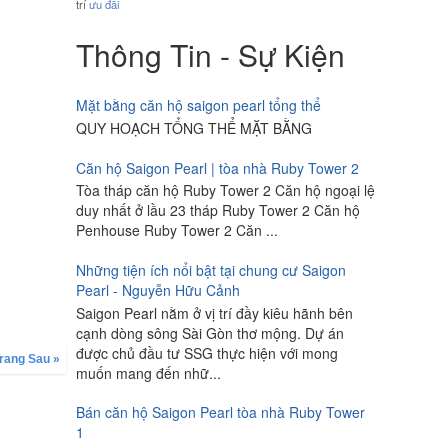
trí
ưu đãi
Thông Tin - Sự Kiện
Mặt bằng căn hộ saigon pearl tổng thể
QUY HOẠCH TỔNG THỂ MẶT BẰNG
Căn hộ Saigon Pearl | tòa nhà Ruby Tower 2
Tòa tháp căn hộ Ruby Tower 2 Căn hộ ngoại lệ
duy nhất ở lầu 23 tháp Ruby Tower 2 Căn hộ
Penhouse Ruby Tower 2 Căn ...
Những tiện ích nổi bật tại chung cư Saigon
Pearl - Nguyễn Hữu Cảnh
Saigon Pearl nằm ở vị trí đầy kiêu hãnh bên
cạnh dòng sông Sài Gòn thơ mộng. Dự án
được chủ đầu tư SSG thực hiện với mong
rang Sau »
muốn mang đến nhữ...
Bán căn hộ Saigon Pearl tòa nhà Ruby Tower
1