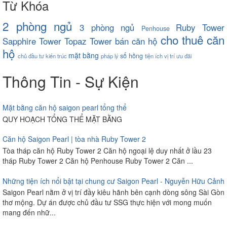
Từ Khóa
2 phòng ngủ
3 phòng ngủ
Ruby Tower
Penhouse
cho thuê căn
Sapphire Tower
Topaz Tower
bán căn hộ
hộ
mặt bằng
sổ hồng
chủ đầu tư
kiến trúc
pháp lý
tiện ích
vị trí
ưu đãi
Thông Tin - Sự Kiện
Mặt bằng căn hộ saigon pearl tổng thể
QUY HOẠCH TỔNG THỂ MẶT BẰNG
Căn hộ Saigon Pearl | tòa nhà Ruby Tower 2
Tòa tháp căn hộ Ruby Tower 2 Căn hộ ngoại lệ duy nhất ở lầu 23
tháp Ruby Tower 2 Căn hộ Penhouse Ruby Tower 2 Căn ...
Những tiện ích nổi bật tại chung cư Saigon Pearl - Nguyễn Hữu Cảnh
Saigon Pearl nằm ở vị trí đầy kiêu hãnh bên cạnh dòng sông Sài Gòn
thơ mộng. Dự án được chủ đầu tư SSG thực hiện với mong muốn
mang đến nhữ...