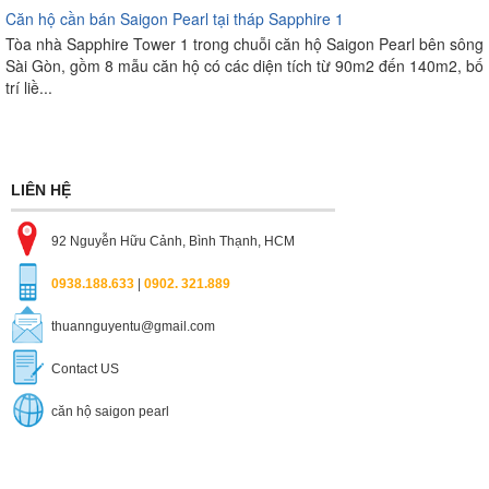
Căn hộ cần bán Saigon Pearl tại tháp Sapphire 1
Tòa nhà Sapphire Tower 1 trong chuỗi căn hộ Saigon Pearl bên sông
Sài Gòn, gồm 8 mẫu căn hộ có các diện tích từ 90m2 đến 140m2, bố
trí liề...
LIÊN HỆ
92 Nguyễn Hữu Cảnh, Bình Thạnh, HCM
0938.188.633
|
0902. 321.889
thuannguyentu@gmail.com
Contact US
căn hộ saigon pearl