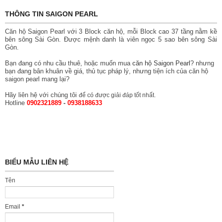
THÔNG TIN SAIGON PEARL
Căn hộ Saigon Pearl với 3 Block căn hộ, mỗi Block cao 37 tầng nằm kề
bên sông Sài Gòn. Được mệnh danh là viên ngọc 5 sao bên sông Sài
Gòn.
Bạn đang có nhu cầu thuê, hoặc muốn mua
căn hộ Saigon Pearl
? nhưng
bạn đang bân khuân về giá, thủ tục pháp lý, nhưng tiện ích của căn hộ
saigon pearl mang lại?
Hãy liên hệ với chúng tôi
để có được giải đáp tốt nhất.
Hotline
0902321889
-
0938188633
BIỂU MẪU LIÊN HỆ
Tên
Email
*