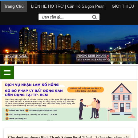
Trang Chủ
LIÊN HỆ HỔ TRỢ | Căn Hộ Saigon Pearl
GIỚI THIỆU
Cho thuê penthouse Bình Thạnh Saigon Pearl 245m² – 2 tầng view sông, nội