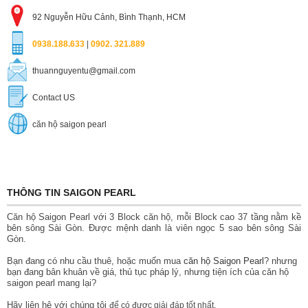
92 Nguyễn Hữu Cảnh, Bình Thạnh, HCM
0938.188.633
|
0902. 321.889
thuannguyentu@gmail.com
Contact US
căn hộ saigon pearl
THÔNG TIN SAIGON PEARL
Căn hộ Saigon Pearl với 3 Block căn hộ, mỗi Block cao 37 tầng nằm kề
bên sông Sài Gòn. Được mệnh danh là viên ngọc 5 sao bên sông Sài
Gòn.
Bạn đang có nhu cầu thuê, hoặc muốn mua
căn hộ Saigon Pearl
? nhưng
bạn đang bân khuân về giá, thủ tục pháp lý, nhưng tiện ích của căn hộ
saigon pearl mang lại?
Hãy liên hệ với chúng tôi
để có được giải đáp tốt nhất.