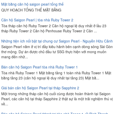
Mặt bằng căn hộ saigon pearl tổng thể
QUY HOẠCH TỔNG THỂ MẶT BẰNG
Căn hộ Saigon Pearl | tòa nhà Ruby Tower 2
Tòa tháp căn hộ Ruby Tower 2 Căn hộ ngoại lệ duy nhất ở lầu 23
tháp Ruby Tower 2 Căn hộ Penhouse Ruby Tower 2 Căn ...
Những tiện ích nổi bật tại chung cư Saigon Pearl - Nguyễn Hữu Cảnh
Saigon Pearl nằm ở vị trí đầy kiêu hãnh bên cạnh dòng sông Sài Gòn
thơ mộng. Dự án được chủ đầu tư SSG thực hiện với mong muốn
mang đến nhữ...
Bán căn hộ Saigon Pearl tòa nhà Ruby Tower 1
Tòa nhà Ruby Tower 1 Mặt bằng tầng 1 toàn nhà Ruby Tower 1 Mặt
bằng tầng 23 (căn hộ ngoại lệ duy nhất tại tầng 23) Mặt bằ...
Giá bán căn hộ Saigon Pearl tại tháp Sapphire 2
Một trong những tháp căn hộ cuối cùng được hoàn thành tại Saigon
Pearl, các căn hộ tại tháp Sapphire 2 thật sự là một trải nghiệm thú vị
về...
Bán căn hộ Saigon Pearl 90m2 tại tòa nhà Topaz 1, Q.Bình Thạnh