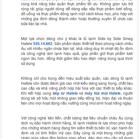
cùng khả năng bảo quản thực phẩm tối ưu. Không gian lưu trữ
rộng rãi giúp người dùng dễ dàng sắp xếp thực phẩm tươi sống,
đồ uống và thực phẩm đông lạnh một cách khoa học, phù hợp với
những gia đình đông thành viên hoặc thường xuyên tổ chức các
bữa tiệc tại nhà.
Một lựa chọn đáng chú ý khác là tủ lạnh Side by Side Smeg
Hafele
535.14.662
. Sản phẩm được thiết kế theo phong cách châu
Âu với nhiều ngăn chứa tiện lợi, khả năng duy trì nhiệt độ ổn định
và công nghệ làm lạnh hiệu quả, góp phần giữ thực phẩm tươi
ngon lâu hơn, đồng thời giảm tiêu hao điện năng trong quá trình
sử dụng.
Không chỉ chú trọng đến hiệu suất bảo quản, các dòng tủ lạnh
Hafele còn được đánh giá cao nhờ kiểu dáng sang trọng, chất liệu
cao cấp và khả năng phối hợp hài hòa với các thiết bị bếp khác.
Khi kết hợp cùng
bếp từ Hafele
và
máy hút mùi Hafele
, người
dùng sẽ sở hữu một không gian bếp đồng bộ, hiện đại và thuận
tiện cho mọi hoạt động nấu nướng cũng như sinh hoạt hằng ngày.
Với công nghệ tiên tiến, chất lượng đạt tiêu chuẩn châu Âu cùng
dịch vụ bảo hành chính hãng, tủ lạnh Hafele là lựa chọn phù hợp
cho những khách hàng đang tìm kiếm thiết bị bền bỉ, vận hành ổn
định và có tính thẩm mỹ cao. Đây cũng là một trong những giải
pháp giúp nâng tầm không gian sống, đáp ứng nhu cầu sử dụng