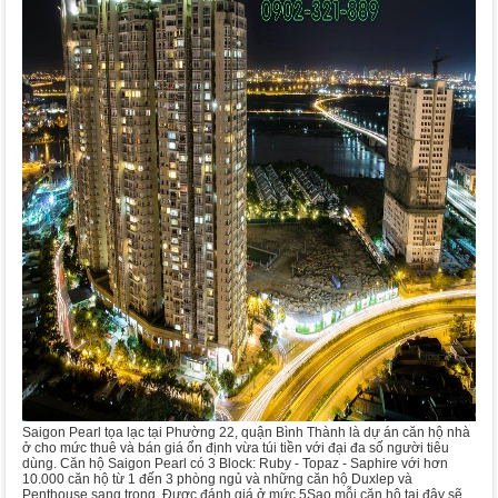
Saigon Pearl tọa lạc tại Phường 22, quận Bình Thành là dự án căn hộ nhà
ở cho mức thuê và bán giá ổn định vừa túi tiền với đại đa số người tiêu
dùng. Căn hộ Saigon Pearl có 3 Block: Ruby - Topaz - Saphire với hơn
10.000 căn hộ từ 1 đến 3 phòng ngủ và những căn hộ Duxlep và
Penthouse sang trọng. Được đánh giá ở mức 5Sao mỗi căn hộ tại đây sẽ