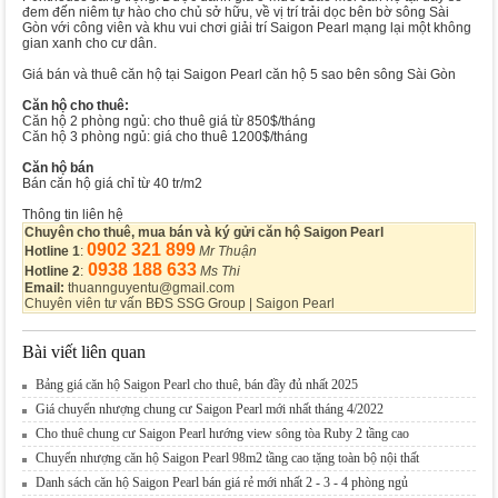
đem đến niêm tự hào cho chủ sở hữu, về vị trí trải dọc bên bờ sông Sài
Gòn với công viên và khu vui chơi giải trí Saigon Pearl mạng lại một không
gian xanh cho cư dân.
Giá bán và thuê căn hộ tại Saigon Pearl căn hộ 5 sao bên sông Sài Gòn
Căn hộ cho thuê:
Căn hộ 2 phòng ngủ: cho thuê giá từ 850$/tháng
Căn hộ 3 phòng ngủ: giá cho thuê 1200$/tháng
Căn hộ bán
Bán căn hộ giá chỉ từ 40 tr/m2
Thông tin liên hệ
Chuyên cho thuê, mua bán và ký gửi căn hộ Saigon Pearl
0902 321 899
Hotline 1
:
Mr Thuận
0938 188 633
Hotline 2
:
Ms Thi
Email:
thuannguyentu@gmail.com
Chuyên viên tư vấn BĐS SSG Group | Saigon Pearl
Bài viết liên quan
Bảng giá căn hộ Saigon Pearl cho thuê, bán đầy đủ nhất 2025
Giá chuyển nhượng chung cư Saigon Pearl mới nhất tháng 4/2022
Cho thuê chung cư Saigon Pearl hướng view sông tòa Ruby 2 tầng cao
Chuyển nhượng căn hộ Saigon Pearl 98m2 tầng cao tặng toàn bộ nội thất
Danh sách căn hộ Saigon Pearl bán giá rẻ mới nhất 2 - 3 - 4 phòng ngủ