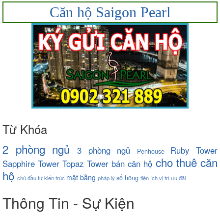
Căn hộ Saigon Pearl
Từ Khóa
2 phòng ngủ
3 phòng ngủ
Ruby Tower
Penhouse
cho thuê căn
Sapphire Tower
Topaz Tower
bán căn hộ
hộ
mặt bằng
sổ hồng
chủ đầu tư
kiến trúc
pháp lý
tiện ích
vị trí
ưu đãi
Thông Tin - Sự Kiện