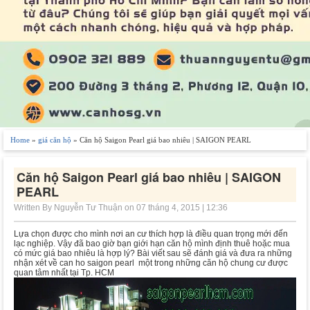
Home
»
giá căn hộ
» Căn hộ Saigon Pearl giá bao nhiêu | SAIGON PEARL
Căn hộ Saigon Pearl giá bao nhiêu | SAIGON
PEARL
Written By Nguyễn Tư Thuận on 07 tháng 4, 2015 | 12:36
Lựa chọn được cho mình nơi an cư thích hợp là điều quan trọng mới đến
lạc nghiệp.
Vậy đã bao giờ bạn giới hạn căn hộ mình định thuê hoặc mua
có mức giá bao nhiêu là hợp lý? Bài viết sau sẽ đánh giá và đưa ra những
nhận xét về can ho saigon pearl một trong những căn hộ chung cư được
quan tâm nhất tại Tp. HCM