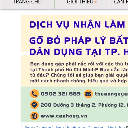
TRANG CHỦ
GIỚI THIỆU
CĂN 
Home
»
2 phòng ngủ
,
ban can ho saigon pearl 2 phong ngu
,
bán căn hộ
» B