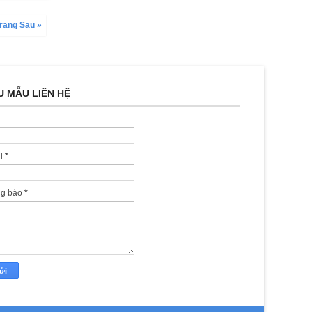
rang Sau »
U MẪU LIÊN HỆ
il
*
ng báo
*