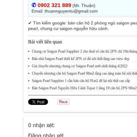
✆
0902 321 889
(Mr. Thuận)
Email: thuannguyentu@gmail.com
✔ Tìm kiếm google: bán căn hộ 2 phòng ngủ saigon pea
pearl, chung cư saigon nguyễn hữu cảnh.
Bài viết liên quan
Chung cư Saigon Pearl Sapphire 2 cho thuê rẻ căn hộ 2PN chỉ 19tr/thán
Bán nhà Saigon Pearl thiết kế 2PN có đủ nội thất tầng cao view đẹp
Giá chuyển nhượng chung cư Saigon Pearl mới nhất tháng 4/2022
Chuyển nhượng căn hộ Saigon Pearl 98m2 tầng cao tặng toàn bộ nội thấ
Saigon Pearl Sapphire 1 cần bán căn hộ 91m2 để lại nội thất cao cấp
Bán Saigon Pearl Nguyễn Hữu Cảnh Topaz 1 tầng 19 căn hộ 2PN 98m2
0 nhận xét:
Đăng nhận xét