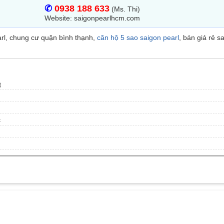
✆
0938 188 633
(Ms. Thi)
Website: saigonpearlhcm.com
rl, chung cư quận bình thạnh,
căn hộ 5 sao saigon pearl
, bán giá rẻ s
g
t