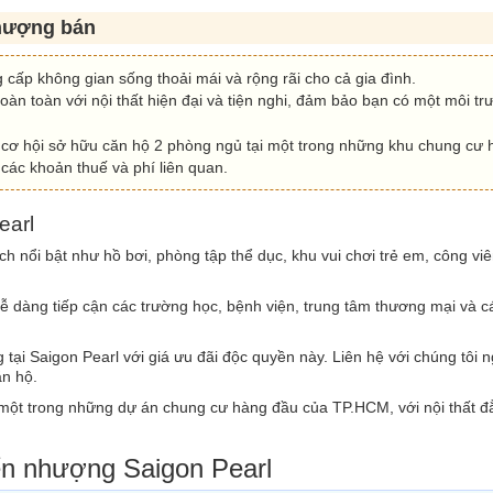
nhượng bán
g cấp không gian sống thoải mái và rộng rãi cho cả gia đình.
oàn toàn với nội thất hiện đại và tiện nghi, đảm bảo bạn có một môi t
 cơ hội sở hữu căn hộ 2 phòng ngủ tại một trong những khu chung cư
 các khoản thuế và phí liên quan.
earl
 ích nổi bật như hồ bơi, phòng tập thể dục, khu vui chơi trẻ em, công viê
dễ dàng tiếp cận các trường học, bệnh viện, trung tâm thương mại và 
 tại Saigon Pearl với giá ưu đãi độc quyền này. Liên hệ với chúng tôi
ăn hộ.
 một trong những dự án chung cư hàng đầu của TP.HCM, với nội thất 
.
ển nhượng Saigon Pearl