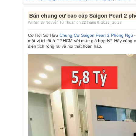
Bán chung cư cao cấp Saigon Pearl 2 ph
Written By Nguyễn Tư Thuận on 22 tháng 9, 2023 | 20:38
Cơ Hội Sở Hữu
Chung Cư Saigon Pearl 2 Phòng Ngủ
-
một vị trí tốt ở TP.HCM với mức giá hợp lý? Hãy cùng 
diện tích rộng rãi và nội thất hoàn hảo
.