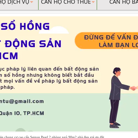
HỘ DỊCH VỤ
CĂN HỘ CHO THUÊ
CĂN HỘ B
án chung cư cao cấp Saigon Pearl 2 phòng ngủ 90m2 nhà đẹp giá ưu đãi