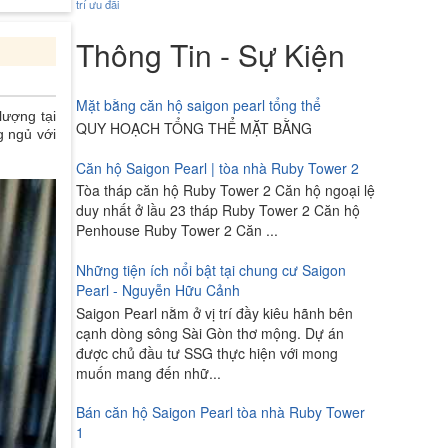
trí
ưu đãi
Thông Tin - Sự Kiện
Mặt bằng căn hộ saigon pearl tổng thể
lượng tại
QUY HOẠCH TỔNG THỂ MẶT BẰNG
g ngủ với
Căn hộ Saigon Pearl | tòa nhà Ruby Tower 2
Tòa tháp căn hộ Ruby Tower 2 Căn hộ ngoại lệ
duy nhất ở lầu 23 tháp Ruby Tower 2 Căn hộ
Penhouse Ruby Tower 2 Căn ...
Những tiện ích nổi bật tại chung cư Saigon
Pearl - Nguyễn Hữu Cảnh
Saigon Pearl nằm ở vị trí đầy kiêu hãnh bên
cạnh dòng sông Sài Gòn thơ mộng. Dự án
được chủ đầu tư SSG thực hiện với mong
muốn mang đến nhữ...
Bán căn hộ Saigon Pearl tòa nhà Ruby Tower
1