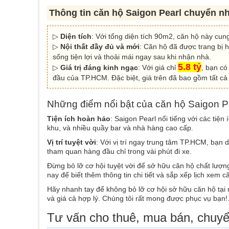
Thông tin căn hộ Saigon Pearl chuyển 
▷
Diện tích
: Với tổng diện tích 90m2, căn hộ này cun
▷
Nội thất đầy đủ và mới
: Căn hộ đã được trang bị h
sống tiện lợi và thoải mái ngay sau khi nhận nhà.
5.8 tỷ
▷
Giá trị đáng kinh ngạc
: Với giá chỉ
, bạn có
đầu của TP.HCM. Đặc biệt, giá trên đã bao gồm tất cả
Những điểm nổi bật của căn hộ Saigon P
Tiện ích hoàn hảo
: Saigon Pearl nổi tiếng với các tiện
khu, và nhiều quầy bar và nhà hàng cao cấp.
Vị trí tuyệt vời
: Với vị trí ngay trung tâm TP.HCM, bạn 
tham quan hàng đầu chỉ trong vài phút đi xe.
Đừng bỏ lỡ cơ hội tuyệt vời để sở hữu căn hộ chất lượng
nay để biết thêm thông tin chi tiết và sắp xếp lịch xem c
Hãy nhanh tay để không bỏ lỡ cơ hội sở hữu căn hộ tại
và giá cả hợp lý. Chúng tôi rất mong được phục vụ bạn!
Tư vấn cho thuê, mua bán, chuy