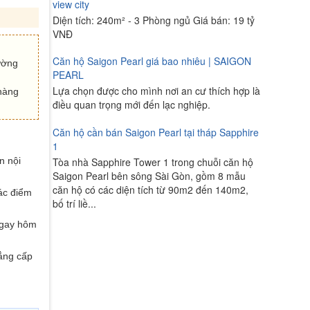
view city
Diện tích: 240m² - 3 Phòng ngủ Giá bán: 19 tỷ
VNĐ
Căn hộ Saigon Pearl giá bao nhiêu | SAIGON
rường
PEARL
Lựa chọn được cho mình nơi an cư thích hợp là
 hàng
điều quan trọng mới đến lạc nghiệp.
Căn hộ cần bán Saigon Pearl tại tháp Sapphire
1
Tòa nhà Sapphire Tower 1 trong chuỗi căn hộ
n nội
Saigon Pearl bên sông Sài Gòn, gồm 8 mẫu
căn hộ có các diện tích từ 90m2 đến 140m2,
các điểm
bố trí liề...
 ngay hôm
đẳng cấp