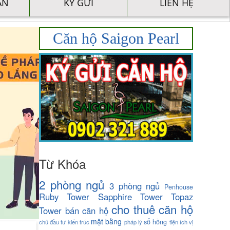
ÁN
KÝ GỬI
LIÊN HỆ
Căn hộ Saigon Pearl
Từ Khóa
2 phòng ngủ
3 phòng ngủ
Penhouse
Ruby Tower
Sapphire Tower
Topaz
cho thuê căn hộ
Tower
bán căn hộ
mặt bằng
sổ hồng
chủ đầu tư
kiến trúc
pháp lý
tiện ích
vị