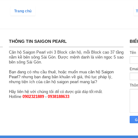
Trang chủ
T
THÔNG TIN SAIGON PEARL
BIỂ
Căn hộ Saigon Pearl với 3 Block căn hộ, mỗi Block cao 37 tầng
Tên
nằm kề bên sông Sài Gòn. Được mệnh danh là viên ngọc 5 sao
bên sông Sài Gòn.
Ema
Bạn đang có nhu cầu thuê, hoặc muốn mua
căn hộ Saigon
Pearl
? nhưng bạn đang bân khuân về giá, thủ tục pháp lý,
nhưng tiện ích của căn hộ saigon pearl mang lại?
Thô
Hãy liên hệ với chúng tôi
để có được giải đáp tốt nhất.
Hotline
0902321889
-
0938188633