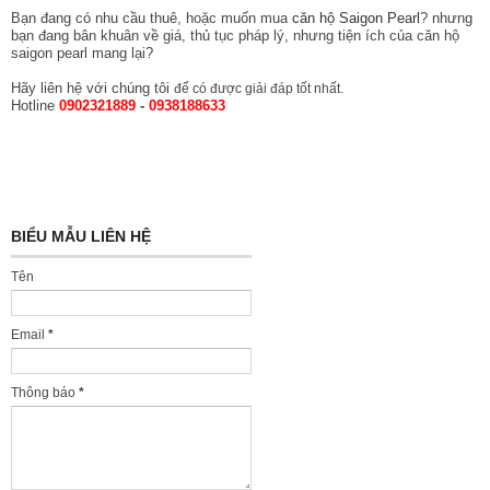
Bạn đang có nhu cầu thuê, hoặc muốn mua
căn hộ Saigon Pearl
? nhưng
bạn đang bân khuân về giá, thủ tục pháp lý, nhưng tiện ích của căn hộ
saigon pearl mang lại?
Hãy liên hệ với chúng tôi
để có được giải đáp tốt nhất.
Hotline
0902321889
-
0938188633
BIỂU MẪU LIÊN HỆ
Tên
Email
*
Thông báo
*