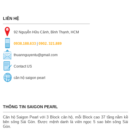
LIÊN HỆ
92 Nguyễn Hữu Cảnh, Bình Thạnh, HCM
0938.188.633
|
0902. 321.889
thuannguyentu@gmail.com
Contact US
căn hộ saigon pearl
THÔNG TIN SAIGON PEARL
Căn hộ Saigon Pearl với 3 Block căn hộ, mỗi Block cao 37 tầng nằm kề
bên sông Sài Gòn. Được mệnh danh là viên ngọc 5 sao bên sông Sài
Gòn.