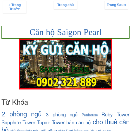
« Trang
Trang chủ
Trang Sau »
Trước
Căn hộ Saigon Pearl
Từ Khóa
2 phòng ngủ
3 phòng ngủ
Ruby Tower
Penhouse
cho thuê căn
Sapphire Tower
Topaz Tower
bán căn hộ
hộ
mặt bằng
sổ hồng
chủ đầu tư
kiến trúc
pháp lý
tiện ích
vị trí
ưu đãi