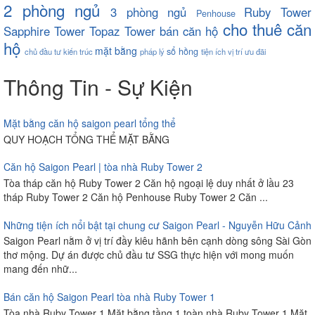
2 phòng ngủ
3 phòng ngủ
Ruby Tower
Penhouse
cho thuê căn
Sapphire Tower
Topaz Tower
bán căn hộ
hộ
mặt bằng
sổ hồng
chủ đầu tư
kiến trúc
pháp lý
tiện ích
vị trí
ưu đãi
Thông Tin - Sự Kiện
Mặt bằng căn hộ saigon pearl tổng thể
QUY HOẠCH TỔNG THỂ MẶT BẰNG
Căn hộ Saigon Pearl | tòa nhà Ruby Tower 2
Tòa tháp căn hộ Ruby Tower 2 Căn hộ ngoại lệ duy nhất ở lầu 23
tháp Ruby Tower 2 Căn hộ Penhouse Ruby Tower 2 Căn ...
Những tiện ích nổi bật tại chung cư Saigon Pearl - Nguyễn Hữu Cảnh
Saigon Pearl nằm ở vị trí đầy kiêu hãnh bên cạnh dòng sông Sài Gòn
thơ mộng. Dự án được chủ đầu tư SSG thực hiện với mong muốn
mang đến nhữ...
Bán căn hộ Saigon Pearl tòa nhà Ruby Tower 1
Tòa nhà Ruby Tower 1 Mặt bằng tầng 1 toàn nhà Ruby Tower 1 Mặt