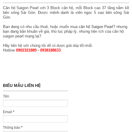
Căn hộ Saigon Pearl với 3 Block căn hộ, mỗi Block cao 37 tầng nằm kề
bên sông Sài Gòn. Được mệnh danh là viên ngọc 5 sao bên sông Sài
Gòn.
Bạn đang có nhu cầu thuê, hoặc muốn mua
căn hộ Saigon Pearl
? nhưng
bạn đang bân khuân về giá, thủ tục pháp lý, nhưng tiện ích của căn hộ
saigon pearl mang lại?
Hãy liên hệ với chúng tôi
để có được giải đáp tốt nhất.
Hotline
0902321889
-
0938188633
BIỂU MẪU LIÊN HỆ
Tên
Email
*
Thông báo
*