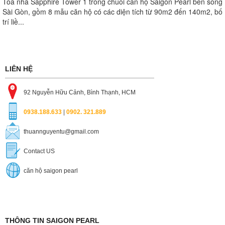
Tòa nhà Sapphire Tower 1 trong chuỗi căn hộ Saigon Pearl bên sông
Sài Gòn, gồm 8 mẫu căn hộ có các diện tích từ 90m2 đến 140m2, bố
trí liề...
LIÊN HỆ
92 Nguyễn Hữu Cảnh, Bình Thạnh, HCM
0938.188.633
|
0902. 321.889
thuannguyentu@gmail.com
Contact US
căn hộ saigon pearl
THÔNG TIN SAIGON PEARL