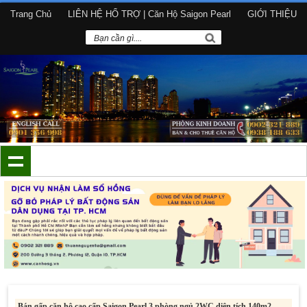
Trang Chủ
LIÊN HỆ HỔ TRỢ | Căn Hộ Saigon Pearl
GIỚI THIỆU
Bán gấp căn hộ cao cấp Saigon Pearl 3 phòng ngủ 2WC diện tích 140m2