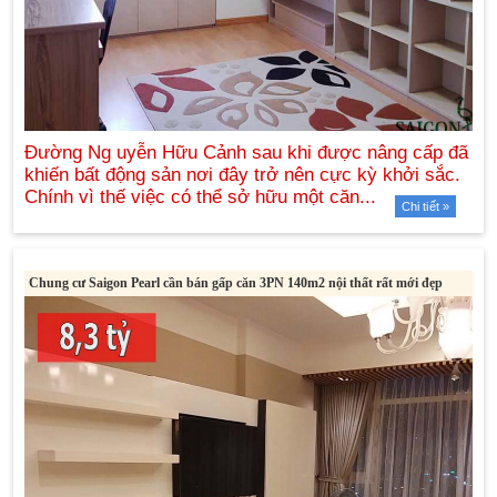
Chi tiết »
Chung cư Saigon Pearl cần bán gấp căn 3PN 140m2 nội thất rất mới đẹp