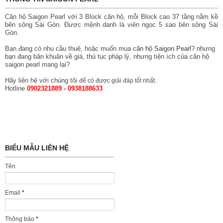
Căn hộ Saigon Pearl với 3 Block căn hộ, mỗi Block cao 37 tầng nằm kề
bên sông Sài Gòn. Được mệnh danh là viên ngọc 5 sao bên sông Sài
Gòn.
Bạn đang có nhu cầu thuê, hoặc muốn mua
căn hộ Saigon Pearl
? nhưng
bạn đang bân khuân về giá, thủ tục pháp lý, nhưng tiện ích của căn hộ
saigon pearl mang lại?
Hãy liên hệ với chúng tôi
để có được giải đáp tốt nhất.
Hotline
0902321889
-
0938188633
BIỂU MẪU LIÊN HỆ
Tên
Email
*
Thông báo
*