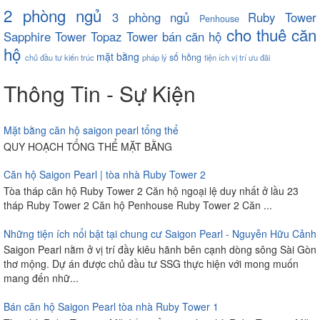
2 phòng ngủ
3 phòng ngủ
Ruby Tower
Penhouse
cho thuê căn
Sapphire Tower
Topaz Tower
bán căn hộ
hộ
mặt bằng
sổ hồng
chủ đầu tư
kiến trúc
pháp lý
tiện ích
vị trí
ưu đãi
Thông Tin - Sự Kiện
Mặt bằng căn hộ saigon pearl tổng thể
QUY HOẠCH TỔNG THỂ MẶT BẰNG
Căn hộ Saigon Pearl | tòa nhà Ruby Tower 2
Tòa tháp căn hộ Ruby Tower 2 Căn hộ ngoại lệ duy nhất ở lầu 23
tháp Ruby Tower 2 Căn hộ Penhouse Ruby Tower 2 Căn ...
Những tiện ích nổi bật tại chung cư Saigon Pearl - Nguyễn Hữu Cảnh
Saigon Pearl nằm ở vị trí đầy kiêu hãnh bên cạnh dòng sông Sài Gòn
thơ mộng. Dự án được chủ đầu tư SSG thực hiện với mong muốn
mang đến nhữ...
Bán căn hộ Saigon Pearl tòa nhà Ruby Tower 1