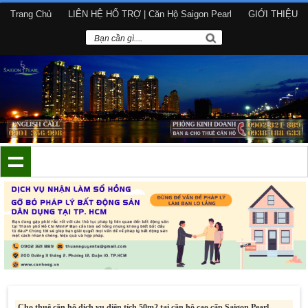
Trang Chủ
LIÊN HỆ HỔ TRỢ | Căn Hộ Saigon Pearl
GIỚI THIỆU
Cho thuê căn hộ dịch vụ diện tích 50m2 tại căn hộ cao cấp Saigon Pearl