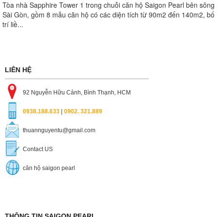
Tòa nhà Sapphire Tower 1 trong chuỗi căn hộ Saigon Pearl bên sông
Sài Gòn, gồm 8 mẫu căn hộ có các diện tích từ 90m2 đến 140m2, bố
trí liề...
LIÊN HỆ
92 Nguyễn Hữu Cảnh, Bình Thạnh, HCM
0938.188.633
|
0902. 321.889
thuannguyentu@gmail.com
Contact US
căn hộ saigon pearl
THÔNG TIN SAIGON PEARL