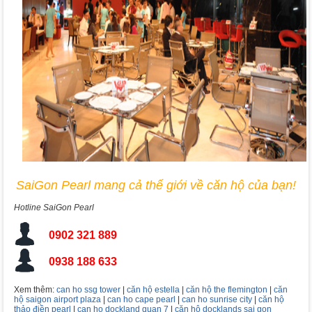
SaiGon Pearl mang cả thế giới về căn hộ của bạn!
Hotline SaiGon Pearl
0902 321 889
0938 188 633
Xem thêm:
can ho ssg tower
|
căn hộ estella
|
căn hộ the flemington
|
căn
hộ saigon airport plaza
|
can ho cape pearl
|
can ho sunrise city
|
căn hộ
thảo điền pearl
|
can ho dockland quan 7
|
căn hộ docklands sai gon