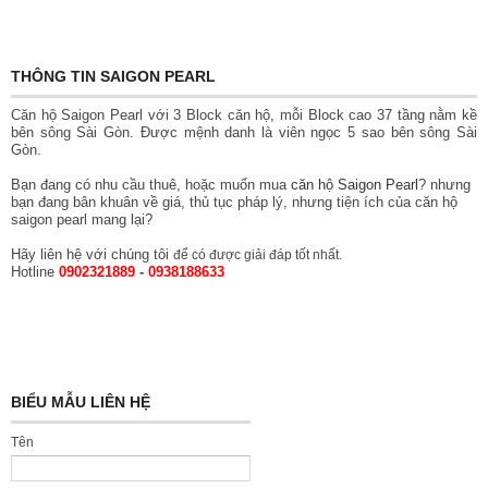
THÔNG TIN SAIGON PEARL
Căn hộ Saigon Pearl với 3 Block căn hộ, mỗi Block cao 37 tầng nằm kề
bên sông Sài Gòn. Được mệnh danh là viên ngọc 5 sao bên sông Sài
Gòn.
Bạn đang có nhu cầu thuê, hoặc muốn mua
căn hộ Saigon Pearl
? nhưng
bạn đang bân khuân về giá, thủ tục pháp lý, nhưng tiện ích của căn hộ
saigon pearl mang lại?
Hãy liên hệ với chúng tôi
để có được giải đáp tốt nhất.
Hotline
0902321889
-
0938188633
BIỂU MẪU LIÊN HỆ
Tên