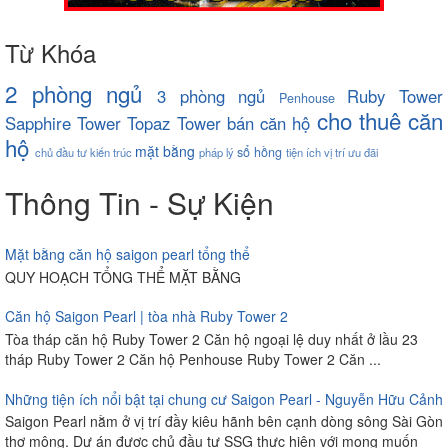
Từ Khóa
2 phòng ngủ
3 phòng ngủ
Ruby Tower
Penhouse
cho thuê căn
Sapphire Tower
Topaz Tower
bán căn hộ
hộ
mặt bằng
sổ hồng
chủ đầu tư
kiến trúc
pháp lý
tiện ích
vị trí
ưu đãi
Thông Tin - Sự Kiện
Mặt bằng căn hộ saigon pearl tổng thể
QUY HOẠCH TỔNG THỂ MẶT BẰNG
Căn hộ Saigon Pearl | tòa nhà Ruby Tower 2
Tòa tháp căn hộ Ruby Tower 2 Căn hộ ngoại lệ duy nhất ở lầu 23
tháp Ruby Tower 2 Căn hộ Penhouse Ruby Tower 2 Căn ...
Những tiện ích nổi bật tại chung cư Saigon Pearl - Nguyễn Hữu Cảnh
Saigon Pearl nằm ở vị trí đầy kiêu hãnh bên cạnh dòng sông Sài Gòn
thơ mộng. Dự án được chủ đầu tư SSG thực hiện với mong muốn