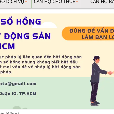
HỘ DỊCH VỤ
CĂN HỘ CHO THUÊ
CĂN HỘ B
i tòa nhà Topaz 2