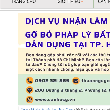
TRANG CHỦ
GIỚI THIỆU
CĂN 
Home
»
bán căn hộ
,
mặt bằng
,
Topaz Tower
» bán lỗ căn hộ saigon pearl tạ