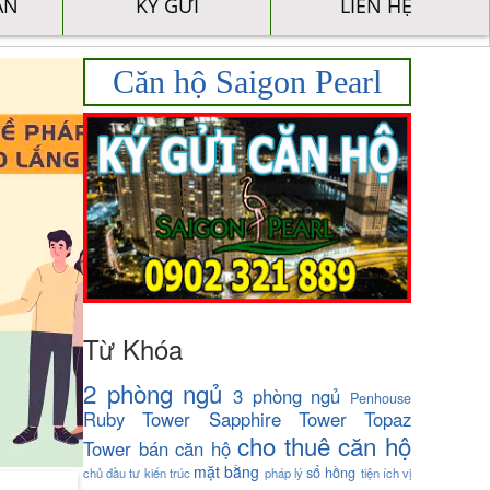
ÁN
KÝ GỬI
LIÊN HỆ
Căn hộ Saigon Pearl
Từ Khóa
2 phòng ngủ
3 phòng ngủ
Penhouse
Ruby Tower
Sapphire Tower
Topaz
cho thuê căn hộ
Tower
bán căn hộ
mặt bằng
sổ hồng
chủ đầu tư
kiến trúc
pháp lý
tiện ích
vị