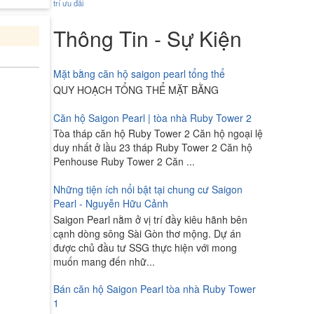
trí
ưu đãi
Thông Tin - Sự Kiện
Mặt bằng căn hộ saigon pearl tổng thể
QUY HOẠCH TỔNG THỂ MẶT BẰNG
Căn hộ Saigon Pearl | tòa nhà Ruby Tower 2
Tòa tháp căn hộ Ruby Tower 2 Căn hộ ngoại lệ
duy nhất ở lầu 23 tháp Ruby Tower 2 Căn hộ
Penhouse Ruby Tower 2 Căn ...
Những tiện ích nổi bật tại chung cư Saigon
Pearl - Nguyễn Hữu Cảnh
Saigon Pearl nằm ở vị trí đầy kiêu hãnh bên
cạnh dòng sông Sài Gòn thơ mộng. Dự án
được chủ đầu tư SSG thực hiện với mong
muốn mang đến nhữ...
Bán căn hộ Saigon Pearl tòa nhà Ruby Tower
1