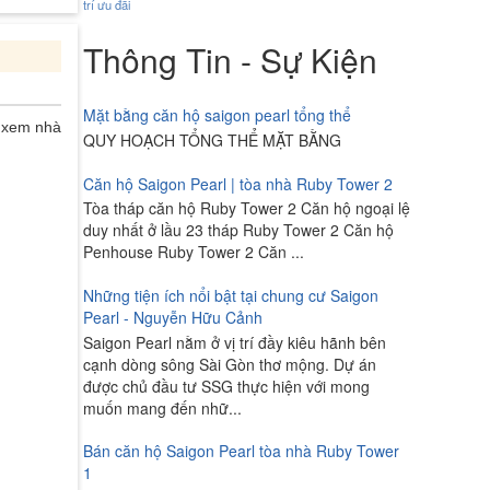
trí
ưu đãi
Thông Tin - Sự Kiện
Mặt bằng căn hộ saigon pearl tổng thể
2 xem nhà
QUY HOẠCH TỔNG THỂ MẶT BẰNG
Căn hộ Saigon Pearl | tòa nhà Ruby Tower 2
Tòa tháp căn hộ Ruby Tower 2 Căn hộ ngoại lệ
duy nhất ở lầu 23 tháp Ruby Tower 2 Căn hộ
Penhouse Ruby Tower 2 Căn ...
Những tiện ích nổi bật tại chung cư Saigon
Pearl - Nguyễn Hữu Cảnh
Saigon Pearl nằm ở vị trí đầy kiêu hãnh bên
cạnh dòng sông Sài Gòn thơ mộng. Dự án
được chủ đầu tư SSG thực hiện với mong
muốn mang đến nhữ...
Bán căn hộ Saigon Pearl tòa nhà Ruby Tower
1