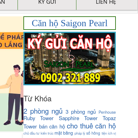
ÁN
KÝ GỬI
LIÊN HỆ
Căn hộ Saigon Pearl
Từ Khóa
2 phòng ngủ
3 phòng ngủ
Penhouse
Ruby Tower
Sapphire Tower
Topaz
cho thuê căn hộ
Tower
bán căn hộ
mặt bằng
sổ hồng
chủ đầu tư
kiến trúc
pháp lý
tiện ích
vị