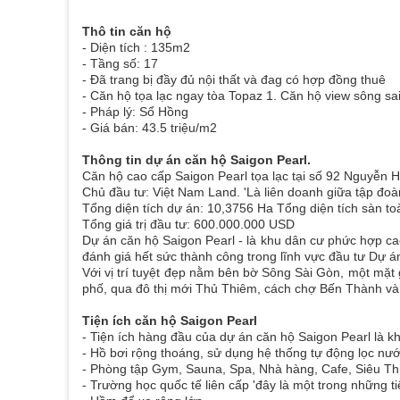
Thô tin căn hộ
- Diện tích : 135m2
- Tầng số: 17
- Đã trang bị đầy đủ nội thất và đag có hợp đồng thuê
- Căn hộ tọa lạc ngay tòa Topaz 1. Căn hộ view sông s
- Pháp lý: Sổ Hồng
- Giá bán: 43.5 triệu/m2
Thông tin dự án căn hộ Saigon Pearl.
Căn hộ cao cấp Saigon Pearl tọa lạc tại số 92 Nguyễ
Chủ đầu tư: Việt Nam Land. 'Là liên doanh giữa tập đo
Tổng diện tích dự án: 10,3756 Ha Tổng diện tích sàn t
Tổng giá trị đầu tư: 600.000.000 USD
Dự án căn hộ Saigon Pearl - là khu dân cư phức hợp ca
đánh giá hết sức thành công trong lĩnh vực đầu tư Dự á
Với vị trí tuyệt đẹp nằm bên bờ Sông Sài Gòn, một mặ
phố, qua đô thị mới Thủ Thiêm, cách chợ Bến Thành và 
Tiện ích căn hộ Saigon Pearl
- Tiện ích hàng đầu của dự án căn hộ Saigon Pearl là 
- Hồ bơi rộng thoáng, sử dụng hệ thống tự động lọc nướ
- Phòng tập Gym, Sauna, Spa, Nhà hàng, Cafe, Siêu Thị
- Trường học quốc tế liên cấp 'đây là một trong những t