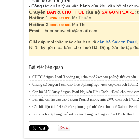
- Hầm để xe rộng lớn.
- Công tác quản lý và vận hành của khu căn hộ rất chuy
Chuyên
BÁN
&
CHO THUÊ
căn hộ
SAIGON PEARL
: 
Hotline
1:
Mr Thuận
0902 321 899
Hotline 2
:
Ms Thi
0938 188 633
Email:
thuannguyentu@gmail.com
Giải đáp mọi thắc mắc của bạn về
căn hộ Saigon Pearl
Nhận ký gửi mua bán, cho thuê Bất Động Sản từ tập đ
Bài viết liên quan
CHCC Saigon Pearl 3 phòng ngủ cho thuê 24tr bao phí nội thất cơ bản
Chung cư Saigon Pearl cho thuê 3 phòng ngủ view đẹp diện tích 136m2
Căn hộ 3PN Ruby Saigon Pearl Nguyễn Hữu Cảnh 143m2 cho thuê vie
Bán gấp căn hộ cao cấp Saigon Pearl 3 phòng ngủ 2WC diện tích 140m2
Căn hộ diện tích 140m2 có 3 phòng ngủ nhà đẹp cho thuê Saigon Pearl
Bán căn hộ 3 phòng ngủ rất hot tại chung cư Saigon Pearl Bình Thạnh