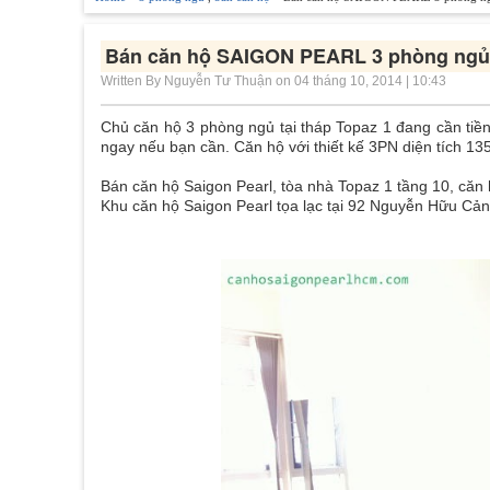
Bán căn hộ SAIGON PEARL 3 phòng ngủ 
Written By Nguyễn Tư Thuận on 04 tháng 10, 2014 | 10:43
Chủ căn hộ 3 phòng ngủ tại tháp Topaz 1 đang cần tiề
ngay nếu bạn cần. Căn hộ với thiết kế 3PN diện tích 13
Bán căn hộ Saigon Pearl, tòa nhà Topaz 1 tầng 10, căn
Khu căn hộ Saigon Pearl tọa lạc tại 92 Nguyễn Hữu Cản