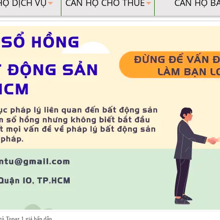
HỘ DỊCH VỤ
CĂN HỘ CHO THUÊ
CĂN HỘ B
 Topaz 1 giá hấp dẫn