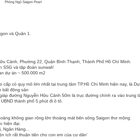
Phòng Ngủ Saigon Pearl
aigon và Quận 1.
n Hữu Cảnh, Phường 22, Quận Bình Thạnh, Thành Phố Hồ Chí Minh.
àn SSG và tập đoàn sunwah'
oàn dự án ~ 500.000 m2
o cấp có quy mô lớn nhất tại trung tâm TP.Hồ Chí Minh hiện nay, là D
n bất động sản
t giáp đường Nguyễn Hữu Cảnh 50m là trục đường chính ra vào trung 
UBND thành phố 5 phút đi ô tô.
khoảng không gian rộng lớn thoáng mát bên sông Saigon thơ mộng.
c hiện đại.
, Ngân Hàng...
iện ích rất thuận tiện cho con em của cư dân'