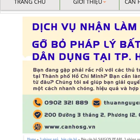
TRANG CHỦ
GIỚI THIỆU
CĂN 
Home
»
3 phòng ngủ
,
bán căn hộ
» Bán căn hộ SAIGON PEARL 3 phòng ngủ