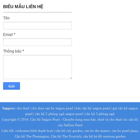
BIỂU MẪU LIÊN HỆ
Tên
Email
*
Thông báo
*
Support:
cho thuê
|
cho thue can ho saigon pearl
|
bán căn hộ saigon pearl
|
giá căn hộ saigon
pearl
|
căn hộ 2 phòng ngủ saigon pearl
|
căn hộ 3 phòng ngủ
Copyright © 2014.
Căn hộ Saigon Pearl
- Chuyên trang mua bán, thuê và cho thuê các căn hộ
của SaiGon Pearl
Liên kết:
vinhomes bình thạnh hcm
|
căn hộ city garden
,
can ho the manor
,
can ho pearl plaza
,
Căn hộ The Flemington
,
Căn hộ The Everrich
,
căn hộ hà đô centrosa garden