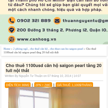
Home
»
2 phòng ngủ
,
cho thuê căn hộ
,
cho-thue-can-ho-saigon-pearl
» Cho thuê
1100usd căn hộ saigon pearl tầng 20 full nội thất
Cho thuê 1100usd căn hộ saigon pearl tầng 20
full nội thất
Written By Nguyễn Tư Thuận on 07 tháng 10, 2014 | 14:07
DIỆN TÍCH: 86M2
║
2PN + 2WC
║
GIÁ THUÊ: 1,100$/THÁNG