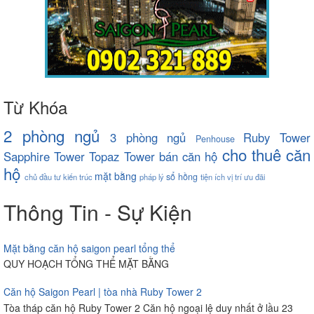
Từ Khóa
2 phòng ngủ
3 phòng ngủ
Ruby Tower
Penhouse
cho thuê căn
Sapphire Tower
Topaz Tower
bán căn hộ
hộ
mặt bằng
sổ hồng
chủ đầu tư
kiến trúc
pháp lý
tiện ích
vị trí
ưu đãi
Thông Tin - Sự Kiện
Mặt bằng căn hộ saigon pearl tổng thể
QUY HOẠCH TỔNG THỂ MẶT BẰNG
Căn hộ Saigon Pearl | tòa nhà Ruby Tower 2
Tòa tháp căn hộ Ruby Tower 2 Căn hộ ngoại lệ duy nhất ở lầu 23