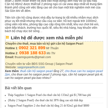
đoạn 2 được hoàn thiện và đưa vào hoạt động) đến này và cả sau này.
Căn hộ 86m2 được thiết kế 2 phòng ngủ có cái view đẹp nhất về trung tâm
thành phố cộng với việc tầng cao sẽ cho bạn một trải nghiệm mới mẻ của
Sài Gòn khi về đêm.
Tiện ích căn hộ cũng được nhà đầu tư trang bị rất nhiều nhằm mục đích
phục vụ tốt nhất nhưng như cầu của cư dân: hồ bơi ngoài trời 1000m2,
công viên nội khu, phòng tập cao cấp rộng lớn nhất, khu vui chơi trẻ em,
sảnh tiếp khách, trường học quốc tế, siêu thị nhà hàng, hay khuôn viên
bách bộ chạy dọc bờ sông…
Liên hệ để được xem nhà miễn phí
Chuyên cho thuê, mua bán và ký gửi căn hộ Saigon Pearl
0902 321 899
Hotline 1
:
Mr Thuận
0938 188 633
Hotline 2
:
Ms Thi
Email:
thuannguyentu@gmail.com
Chuyên viên tư vấn BĐS SSG Group | Saigon Pearl
Website:
saigonpearlhcm.com
Xem thêm
:
thuê căn hộ saigon pearl
tầng 27,
cho thue can ho saigon pearl
2pn
, cho thue can ho saigon pearl 2 phong ngu, căn hộ saigon pearl giá rẻ,
can ho saigon pearl gia bao nhieu?
Bài viết liên quan
Tháp Sapphire 1 Saigon Pearl cho thuê căn hộ 133m2 giá $1,700 bao phí
{Ruby 2 Saigon Pearl} cho thuê căn hộ 3PN tầng cao nội thất đẹp
Saigon Pearl Sapphire 2 cho thuê căn hộ tầng 21 dt 92m2 giá thuê $800