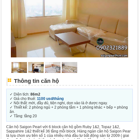
Thông tin căn hộ
✓ Diện tích:
86m2
✓ Giá cho thuê:
1100 usd/tháng
✓ Nội thất: mới, đầy đủ, tiện nghi, dọn vào là ở được ngay.
✓ Thiết kế: 2 phòng ngủ + 2 phòng tắm + 1 phòng khác + bếp + phòng
ăn.
✓ Tầng: tầng 20
Căn hộ Saigon Pearl với 6 block căn hộ gồm Ruby 1&2, Topaz 1&2,
Sappahire 1&2 thiết kế 36 tầng mỗi block. Hàng ngàn căn hộ Saigon Pear
là lựa chon ưu tiên số 1 của nhiều nhà đầu tư bất động sản từ 2009 ( giai