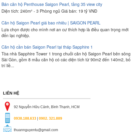
Bán căn hộ Penthouse Saigon Pearl, tầng 35 view city
Diện tích: 240m² - 3 Phòng ngủ Giá bán: 19 tỷ VNĐ
Căn hộ Saigon Pearl giá bao nhiêu | SAIGON PEARL
Lựa chọn được cho mình nơi an cư thích hợp là điều quan trọng mới
đến lạc nghiệp.
Căn hộ cần bán Saigon Pearl tại tháp Sapphire 1
Tòa nhà Sapphire Tower 1 trong chuỗi căn hộ Saigon Pearl bên sông
Sài Gòn, gồm 8 mẫu căn hộ có các diện tích từ 90m2 đến 140m2, bố
trí liề...
LIÊN HỆ
92 Nguyễn Hữu Cảnh, Bình Thạnh, HCM
0938.188.633
|
0902. 321.889
thuannguyentu@gmail.com