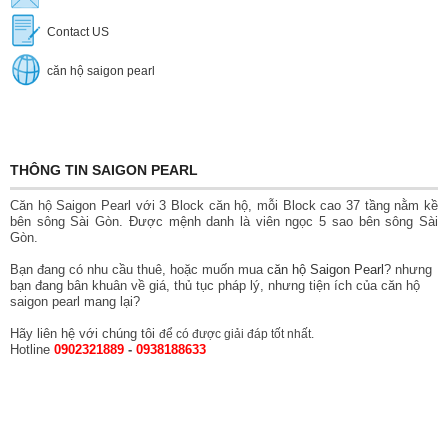
Contact US
căn hộ saigon pearl
THÔNG TIN SAIGON PEARL
Căn hộ Saigon Pearl với 3 Block căn hộ, mỗi Block cao 37 tầng nằm kề
bên sông Sài Gòn. Được mệnh danh là viên ngọc 5 sao bên sông Sài
Gòn.
Bạn đang có nhu cầu thuê, hoặc muốn mua
căn hộ Saigon Pearl
? nhưng
bạn đang bân khuân về giá, thủ tục pháp lý, nhưng tiện ích của căn hộ
saigon pearl mang lại?
Hãy liên hệ với chúng tôi
để có được giải đáp tốt nhất.
Hotline
0902321889
-
0938188633