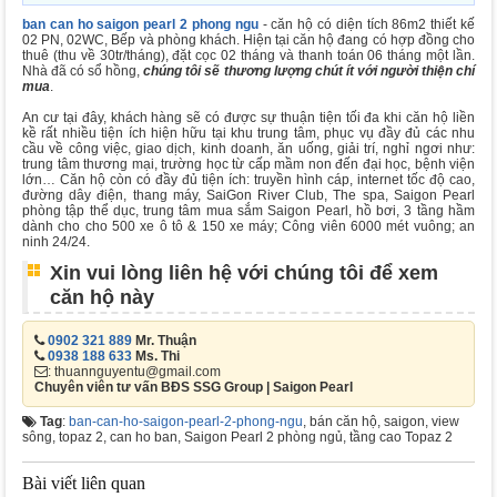
ban can ho saigon pearl 2 phong ngu
- căn hộ có diện tích 86m2 thiết kế
02 PN, 02WC, Bếp và phòng khách. Hiện tại căn hộ đang có hợp đồng cho
thuê (thu về 30tr/tháng), đặt cọc 02 tháng và thanh toán 06 tháng một lần.
Nhà đã có sổ hồng,
chúng tôi sẽ thương lượng chút ít với người thiện chí
mua
.
An cư tại đây, khách hàng sẽ có được sự thuận tiện tối đa khi căn hộ liền
kề rất nhiều tiện ích hiện hữu tại khu trung tâm, phục vụ đầy đủ các nhu
cầu về công việc, giao dịch, kinh doanh, ăn uống, giải trí, nghỉ ngơi như:
trung tâm thương mại, trường học từ cấp mầm non đến đại học, bệnh viện
lớn… Căn hộ còn có đầy đủ tiện ích: truyền hình cáp, internet tốc độ cao,
đường dây điện, thang máy, SaiGon River Club, The spa, Saigon Pearl
phòng tập thể dục, trung tâm mua sắm Saigon Pearl, hồ bơi, 3 tầng hầm
dành cho cho 500 xe ô tô & 150 xe máy; Công viên 6000 mét vuông; an
ninh 24/24.
Xin vui lòng liên hệ với chúng tôi để xem
căn hộ này
0902 321 889
Mr. Thuận
0938 188 633
Ms. Thi
: thuannguyentu@gmail.com
Chuyên viên tư vấn BĐS SSG Group | Saigon Pearl
Tag
:
ban-can-ho-saigon-pearl-2-phong-ngu
, bán căn hộ, saigon, view
sông, topaz 2, can ho ban, Saigon Pearl 2 phòng ngủ, tầng cao Topaz 2
Bài viết liên quan