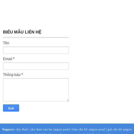
BIỂU MẪU LIÊN HỆ
Tên
Email
*
Thông báo
*
Support:
cho thuê
|
cho thue can ho saigon pearl
|
bán căn hộ saigon pearl
|
giá căn hộ saigon