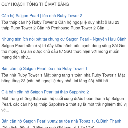
QUY HOẠCH TỔNG THỂ MẶT BẰNG
Căn hộ Saigon Pearl | tòa nhà Ruby Tower 2
Tòa tháp căn hộ Ruby Tower 2 Căn hộ ngoại lệ duy nhất ở lầu 23
tháp Ruby Tower 2 Căn hộ Penhouse Ruby Tower 2 Căn ...
Những tiện ích nổi bật tại chung cư Saigon Pearl - Nguyễn Hữu Cảnh
Saigon Pearl nằm ở vị trí đầy kiêu hãnh bên cạnh dòng sông Sài Gòn
thơ mộng. Dự án được chủ đầu tư SSG thực hiện với mong muốn
mang đến nhữ...
Bán căn hộ Saigon Pearl tòa nhà Ruby Tower 1
Tòa nhà Ruby Tower 1 Mặt bằng tầng 1 toàn nhà Ruby Tower 1 Mặt
bằng tầng 23 (căn hộ ngoại lệ duy nhất tại tầng 23) Mặt bằ...
Giá bán căn hộ Saigon Pearl tại tháp Sapphire 2
Một trong những tháp căn hộ cuối cùng được hoàn thành tại Saigon
Pearl, các căn hộ tại tháp Sapphire 2 thật sự là một trải nghiệm thú vị
về...
Bán căn hộ Saigon Pearl 90m2 tại tòa nhà Topaz 1, Q.Bình Thạnh
Diện tích: 90m² - 2 Phòng ngủ Giá bán: 4,1 Tỷ VNĐ