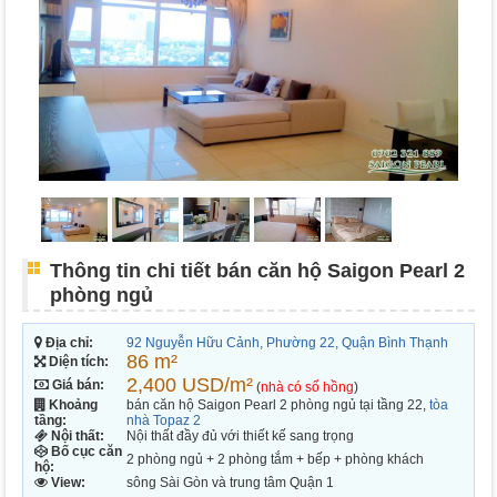
Thông tin chi tiết bán căn hộ Saigon Pearl 2
phòng ngủ
Địa chỉ:
92 Nguyễn Hữu Cảnh, Phường 22, Quận Bình Thạnh
86 m²
Diện tích:
2,400 USD/m²
Giá bán:
(
nhà có sổ hồng
)
Khoảng
bán căn hộ Saigon Pearl 2 phòng ngủ tại tầng 22,
tòa
tầng:
nhà Topaz 2
Nội thất:
Nội thất đầy đủ với thiết kế sang trọng
Bố cục căn
2 phòng ngủ + 2 phòng tắm + bếp + phòng khách
hộ:
View:
sông Sài Gòn và trung tâm Quận 1