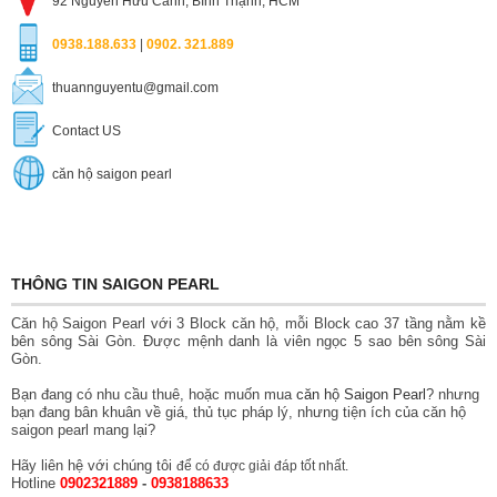
92 Nguyễn Hữu Cảnh, Bình Thạnh, HCM
0938.188.633
|
0902. 321.889
thuannguyentu@gmail.com
Contact US
căn hộ saigon pearl
THÔNG TIN SAIGON PEARL
Căn hộ Saigon Pearl với 3 Block căn hộ, mỗi Block cao 37 tầng nằm kề
bên sông Sài Gòn. Được mệnh danh là viên ngọc 5 sao bên sông Sài
Gòn.
Bạn đang có nhu cầu thuê, hoặc muốn mua
căn hộ Saigon Pearl
? nhưng
bạn đang bân khuân về giá, thủ tục pháp lý, nhưng tiện ích của căn hộ
saigon pearl mang lại?
Hãy liên hệ với chúng tôi
để có được giải đáp tốt nhất.
Hotline
0902321889
-
0938188633