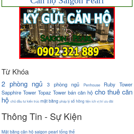
Căn hộ Saigon Pearl
Từ Khóa
2 phòng ngủ
3 phòng ngủ
Ruby Tower
Penhouse
cho thuê căn
Sapphire Tower
Topaz Tower
bán căn hộ
hộ
mặt bằng
sổ hồng
chủ đầu tư
kiến trúc
pháp lý
tiện ích
vị trí
ưu đãi
Thông Tin - Sự Kiện
Mặt bằng căn hộ saigon pearl tổng thể