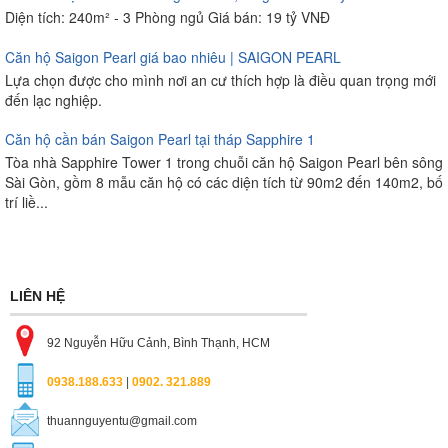
Diện tích: 240m² - 3 Phòng ngủ Giá bán: 19 tỷ VNĐ
Căn hộ Saigon Pearl giá bao nhiêu | SAIGON PEARL
Lựa chọn được cho mình nơi an cư thích hợp là điều quan trọng mới
đến lạc nghiệp.
Căn hộ cần bán Saigon Pearl tại tháp Sapphire 1
Tòa nhà Sapphire Tower 1 trong chuỗi căn hộ Saigon Pearl bên sông
Sài Gòn, gồm 8 mẫu căn hộ có các diện tích từ 90m2 đến 140m2, bố
trí liề...
LIÊN HỆ
92 Nguyễn Hữu Cảnh, Bình Thạnh, HCM
0938.188.633
|
0902. 321.889
thuannguyentu@gmail.com