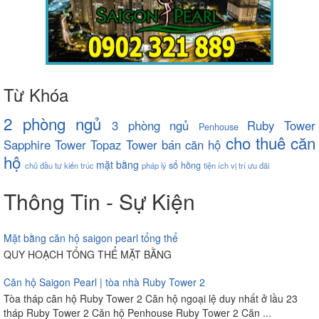
Từ Khóa
2 phòng ngủ
3 phòng ngủ
Ruby Tower
Penhouse
cho thuê căn
Sapphire Tower
Topaz Tower
bán căn hộ
hộ
mặt bằng
sổ hồng
chủ đầu tư
kiến trúc
pháp lý
tiện ích
vị trí
ưu đãi
Thông Tin - Sự Kiện
Mặt bằng căn hộ saigon pearl tổng thể
QUY HOẠCH TỔNG THỂ MẶT BẰNG
Căn hộ Saigon Pearl | tòa nhà Ruby Tower 2
Tòa tháp căn hộ Ruby Tower 2 Căn hộ ngoại lệ duy nhất ở lầu 23
tháp Ruby Tower 2 Căn hộ Penhouse Ruby Tower 2 Căn ...