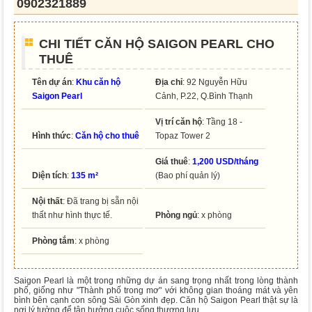
0902321889
CHI TIẾT CĂN HỘ SAIGON PEARL CHO
THUÊ
Tên dự án
:
Khu căn hộ
Địa chỉ
: 92 Nguyễn Hữu
Saigon Pearl
Cảnh, P.22, Q.Bình Thạnh
Vị trí căn hộ
: Tầng 18 -
Hình thức
:
Căn hộ cho thuê
Topaz Tower 2
Giá thuê
:
1,200 USD/tháng
Diện tích
:
135 m²
(Bao phí quản lý)
Nội thất
: Đã trang bị sẵn nội
thất như hình thực tế.
Phòng ngủ
: x phòng
Phòng tắm
: x phòng
Saigon Pearl là một trong những dự án sang trọng nhất trong lòng thành
phố, giống như "Thành phố trong mơ" với không gian thoáng mát và yên
bình bên cạnh con sông Sài Gòn xinh đẹp. Căn hộ Saigon Pearl thật sự là
nơi lý tưởng để tận hưởng cuộc sống thượng lưu.