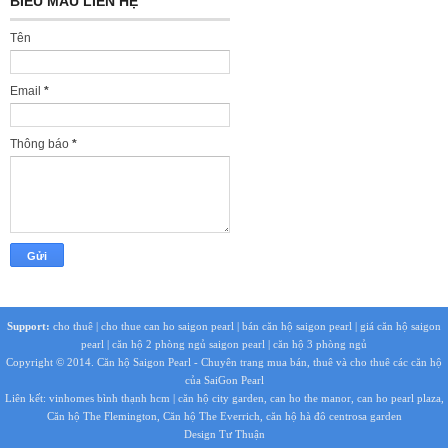
BIỂU MẪU LIÊN HỆ
Tên
Email
*
Thông báo
*
Support:
cho thuê
|
cho thue can ho saigon pearl
|
bán căn hộ saigon pearl
|
giá căn hộ saigon
pearl
|
căn hộ 2 phòng ngủ saigon pearl
|
căn hộ 3 phòng ngủ
Copyright © 2014.
Căn hộ Saigon Pearl
- Chuyên trang mua bán, thuê và cho thuê các căn hộ
của SaiGon Pearl
Liên kết:
vinhomes bình thạnh hcm
|
căn hộ city garden
,
can ho the manor
,
can ho pearl plaza
,
Căn hộ The Flemington
,
Căn hộ The Everrich
,
căn hộ hà đô centrosa garden
Design Tư Thuận