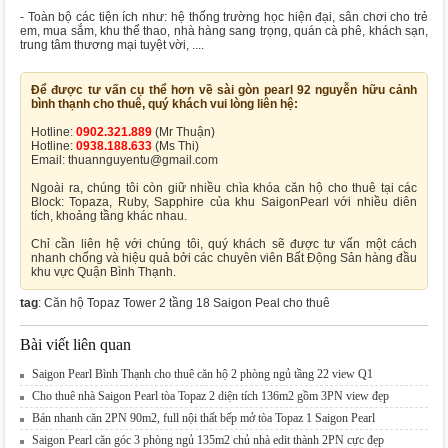
- Toàn bộ các tiện ích như: hệ thống trường học hiện đại, sân chơi cho trẻ
em, mua sắm, khu thể thao, nhà hàng sang trọng, quán cà phê, khách sạn,
trung tâm thương mại tuyệt vời, ....
Để được tư vấn cụ thể hơn về sài gòn pearl 92 nguyễn hữu cảnh
bình thạnh cho thuê, quý khách vui lòng liên hệ:
Hotline:
0902.321.889
(Mr Thuận)
Hotline:
0938.188.633
(Ms Thi)
Email: thuannguyentu@gmail.com
Ngoài ra, chúng tôi còn giữ nhiều chìa khóa căn hộ cho thuê tại các
Block: Topaza, Ruby, Sapphire của khu SaigonPearl với nhiều diên
tích, khoảng tầng khác nhau.
Chỉ cần liên hệ với chúng tôi, quý khách sẽ được tư vấn một cách
nhanh chống và hiệu quả bởi các chuyên viên Bất Động Sản hàng đầu
khu vực Quận Bình Thạnh.
tag
: Căn hộ Topaz Tower 2 tầng 18 Saigon Peal cho thuê
Bài viết liên quan
Saigon Pearl Bình Thạnh cho thuê căn hộ 2 phòng ngủ tầng 22 view Q1
Cho thuê nhà Saigon Pearl tòa Topaz 2 diện tích 136m2 gồm 3PN view đẹp
Bán nhanh căn 2PN 90m2, full nội thất bếp mở tòa Topaz 1 Saigon Pearl
Saigon Pearl căn góc 3 phòng ngủ 135m2 chủ nhà edit thành 2PN cực đẹp