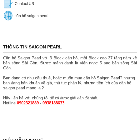
Contact US
căn hộ saigon pearl
THÔNG TIN SAIGON PEARL
Căn hộ Saigon Pearl với 3 Block căn hộ, mỗi Block cao 37 tầng nằm kề
bên sông Sài Gòn. Được mệnh danh là viên ngọc 5 sao bên sông Sài
Gòn.
Bạn đang có nhu cầu thuê, hoặc muốn mua
căn hộ Saigon Pearl
? nhưng
bạn đang bân khuân về giá, thủ tục pháp lý, nhưng tiện ích của căn hộ
saigon pearl mang lại?
Hãy liên hệ với chúng tôi
để có được giải đáp tốt nhất.
Hotline
0902321889
-
0938188633