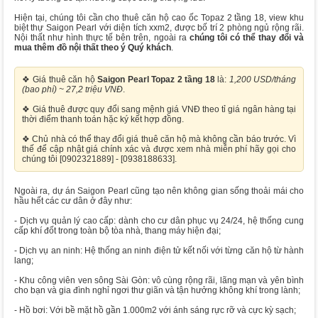
Hiện tại, chúng tôi cần cho thuê căn hộ cao ốc Topaz 2 tầng 18, view khu
biệt thự Saigon Pearl với diện tích xxm2, được bố trí 2 phòng ngủ rộng rãi.
Nội thất như hình thực tế bên trên, ngoài ra
chúng tôi có thể thay đổi và
mua thêm đồ nội thất theo ý Quý khách
.
❖ Giá thuê căn hộ
Saigon Pearl Topaz 2 tầng 18
là:
1,200 USD/tháng
(bao phí) ~ 27,2 triệu VNĐ
.
❖ Giá thuê được quy đổi sang mệnh giá VNĐ theo tỉ giá ngân hàng tại
thời điểm thanh toán hặc ký kết hợp đồng.
❖ Chủ nhà có thể thay đổi giá thuê căn hộ mà không cần báo trước. Vì
thế để cập nhật giá chính xác và được xem nhà miễn phí hãy gọi cho
chúng tôi [0902321889] - [0938188633].
Ngoài ra, dự án Saigon Pearl cũng tạo nên không gian sống thoải mái cho
hầu hết các cư dân ở đây như:
- Dịch vụ quản lý cao cấp: dành cho cư dân phục vụ 24/24, hệ thống cung
cấp khí đốt trong toàn bộ tòa nhà, thang máy hiện đại;
- Dịch vụ an ninh: Hệ thống an ninh điện tử kết nối với từng căn hộ từ hành
lang;
- Khu công viên ven sông Sài Gòn: vô cùng rộng rãi, lãng mạn và yên bình
cho bạn và gia đình nghỉ ngơi thư giãn và tận hưởng không khí trong lành;
- Hồ bơi: Với bề mặt hồ gần 1.000m2 với ánh sáng rực rỡ và cực kỳ sạch;