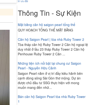
trí
ưu đãi
Thông Tin - Sự Kiện
Mặt bằng căn hộ saigon pearl tổng thể
QUY HOẠCH TỔNG THỂ MẶT BẰNG
Căn hộ Saigon Pearl | tòa nhà Ruby Tower 2
Tòa tháp căn hộ Ruby Tower 2 Căn hộ ngoại lệ
duy nhất ở lầu 23 tháp Ruby Tower 2 Căn hộ
Penhouse Ruby Tower 2 Căn ...
Những tiện ích nổi bật tại chung cư Saigon
Pearl - Nguyễn Hữu Cảnh
Saigon Pearl nằm ở vị trí đầy kiêu hãnh bên
cạnh dòng sông Sài Gòn thơ mộng. Dự án
được chủ đầu tư SSG thực hiện với mong
muốn mang đến nhữ...
Bán căn hộ Saigon Pearl tòa nhà Ruby Tower
1