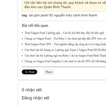
Chỉ cần liên hệ với chúng tôi, quý khách sẽ được tư
đầu khu vực Quận Bình Thạnh.
tag
: sài gòn pearl 92 nguyễn hữu cảnh bình thạnh
Bài viết liên quan
Thuê Saigon Pearl 2 phòng ngủ – Căn hộ nội thất đẹp, đầy đủ tiện nghi
Chung cư Saigon Pearl – Tòa Ruby 1 cho thuê giá hấp dẫn 2PN view s
Thuê Saigon Pearl 2PN – Trải nghiệm đẳng cấp sống tại vị trí vàng Qu
Cho thuê căn hộ chung cư 2 phòng ngủ Topaz 2 Saigon Pearl HCM 86
Cho thuê căn hộ 4 phòng ngủ tòa Ruby 1 dự án Saigon Pearl Bình Thạn
Chung cư Saigon Pearl Sapphire 2 cho thuê rẻ căn hộ 2PN chỉ 19tr/thán
0 nhận xét:
Đăng nhận xét