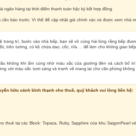
á ngân hàng tại thời điểm thanh toán hặc ký kết hợp đồng.
 cần báo trước. Vì thế để cập nhật giá chính xác và được xem nhà m
 trang trí, bước vào nhà bếp, bạn sẽ vô cùng hài lòng rằng bếp được
 đó, trên tường, có kệ chứa dao, cốc, nĩa ... để làm cho không gian bế
ầu không khí ấm cúng nhờ màu sắc của giường đèn và cách bố trí n
ường với màu sắc tươi sáng và tranh vẽ mang lại cho căn phòng không 
uyễn hữu cảnh bình thạnh cho thuê, quý khách vui lòng liên hệ:
ho thuê tại các Block: Topaza, Ruby, Sapphire của khu SaigonPearl vớ