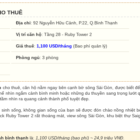
HO THUÊ
Địa chỉ
: 92 Nguyễn Hữu Cảnh, P.22, Q.Bình Thạnh
Vị trí căn hộ
: Tầng 28 - Ruby Tower 2
Giá thuê
:
1,100 USD/tháng
(Bao phí quản lý)
Phòng ngủ
: 3 phòng
h
cho thuê, căn hộ nằm ngay bên cạnh bờ sông Sài Gòn, được biết đế
thể nhìn ngắm cảnh bình minh hoặc những du thuyền sang trọng lướt 
à tầm nhìn ra quang cảnh thành phố tuyệt đẹp.
i sinh sống, không gian sống của bạn sẽ được đón chào nồng nhiệt bở
ck Ruby Tower 2 rất thoáng mát, view sông Sài Gòn, khu biệt thự Sai
nh bình thạnh
là:
1,100 USD/tháng (bao phí) ~ 24,9 triệu VNĐ
.