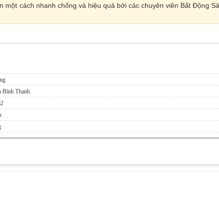
 vấn một cách nhanh chống và hiệu quả bởi các chuyên viên Bất Động S
ông
ận Bình Thạnh
m2
h
g