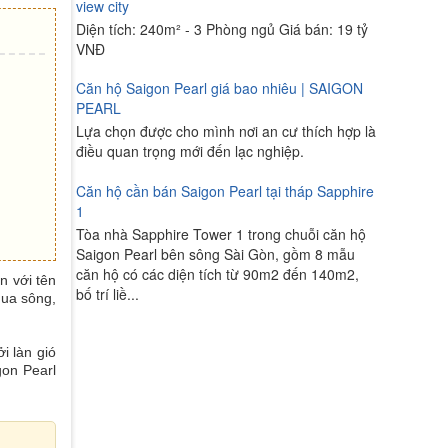
view city
Diện tích: 240m² - 3 Phòng ngủ Giá bán: 19 tỷ
VNĐ
Căn hộ Saigon Pearl giá bao nhiêu | SAIGON
PEARL
Lựa chọn được cho mình nơi an cư thích hợp là
điều quan trọng mới đến lạc nghiệp.
Căn hộ cần bán Saigon Pearl tại tháp Sapphire
1
Tòa nhà Sapphire Tower 1 trong chuỗi căn hộ
Saigon Pearl bên sông Sài Gòn, gồm 8 mẫu
căn hộ có các diện tích từ 90m2 đến 140m2,
n với tên
bố trí liề...
qua sông,
i làn gió
gon Pearl