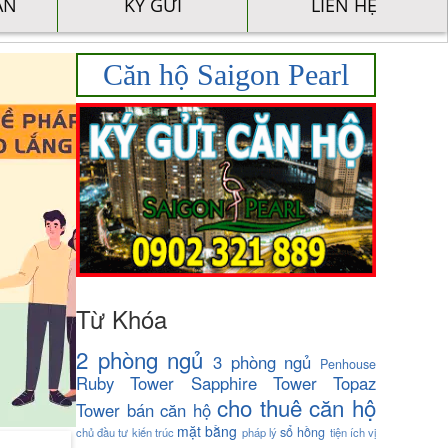
ÁN
KÝ GỬI
LIÊN HỆ
Căn hộ Saigon Pearl
Từ Khóa
2 phòng ngủ
3 phòng ngủ
Penhouse
Ruby Tower
Sapphire Tower
Topaz
cho thuê căn hộ
Tower
bán căn hộ
mặt bằng
sổ hồng
chủ đầu tư
kiến trúc
pháp lý
tiện ích
vị