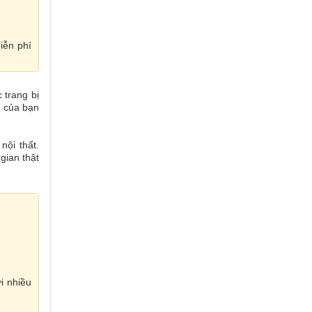
iễn phí
 trang bị
p của bạn
ội thất.
gian thật
i nhiều