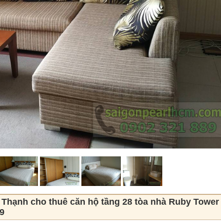
Thạnh cho thuê căn hộ tầng 28 tòa nhà Ruby Tower 
9