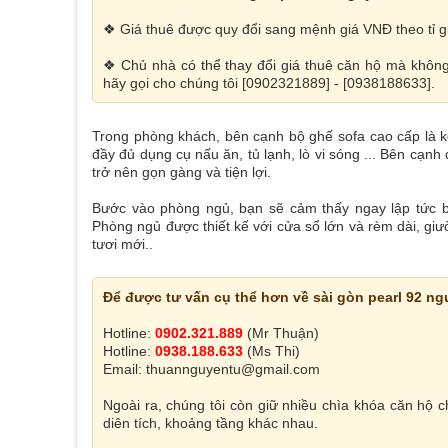
❖ Giá thuê được quy đổi sang mệnh giá VNĐ theo tỉ gi
❖ Chủ nhà có thể thay đổi giá thuê căn hộ mà không
hãy gọi cho chúng tôi [0902321889] - [0938188633].
Trong phòng khách, bên cạnh bộ ghế sofa cao cấp là kệ
đầy đủ dụng cụ nấu ăn, tủ lạnh, lò vi sóng ... Bên cạnh
trở nên gọn gàng và tiện lợi.
Bước vào phòng ngủ, bạn sẽ cảm thấy ngay lập tức b
Phòng ngủ được thiết kế với cửa sổ lớn và rèm dài, gi
tươi mới..
Để được tư vấn cụ thể hơn về sài gòn pearl 92 ng
Hotline:
0902.321.889
(Mr Thuận)
Hotline:
0938.188.633
(Ms Thi)
Email: thuannguyentu@gmail.com
Ngoài ra, chúng tôi còn giữ nhiều chìa khóa căn hộ c
diên tích, khoảng tầng khác nhau.