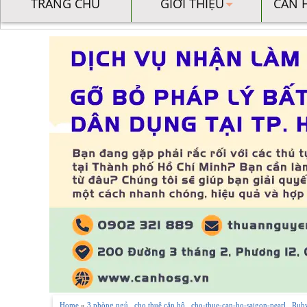
TRANG CHỦ
GIỚI THIỆU
CĂN 
Home
»
3 phòng ngủ
,
cho thuê căn hộ
,
cho-thue-can-ho-saigon-pearl
,
Rub