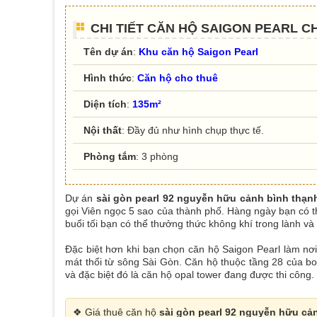
CHI TIẾT CĂN HỘ SAIGON PEARL C
Tên dự án
:
Khu căn hộ Saigon Pearl
Hình thức
:
Căn hộ cho thuê
Diện tích
:
135m²
Nội thất
: Đầy đủ như hình chụp thực tế.
Phòng tắm
: 3 phòng
Dự án
sài gòn pearl 92 nguyễn hữu cảnh bình thạn
gọi Viên ngọc 5 sao của thành phố. Hàng ngày bạn có 
buổi tối bạn có thể thưởng thức không khí trong lành v
Đặc biệt hơn khi bạn chọn căn hộ Saigon Pearl làm nơ
mát thổi từ sông Sài Gòn. Căn hộ thuộc tầng 28 của bo
và đặc biệt đó là căn hộ opal tower đang được thi công.
❖ Giá thuê căn hộ
sài gòn pearl 92 nguyễn hữu cả