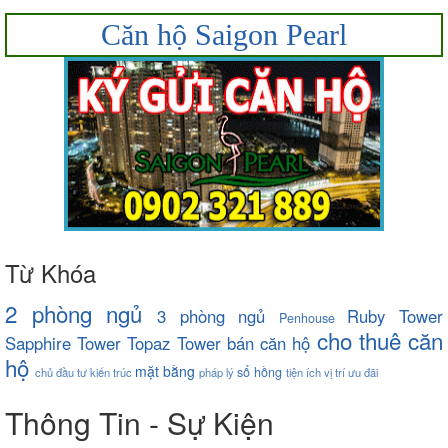
Căn hộ Saigon Pearl
Từ Khóa
2 phòng ngủ
3 phòng ngủ
Ruby Tower
Penhouse
cho thuê căn
Sapphire Tower
Topaz Tower
bán căn hộ
hộ
mặt bằng
sổ hồng
chủ đầu tư
kiến trúc
pháp lý
tiện ích
vị trí
ưu đãi
Thông Tin - Sự Kiện