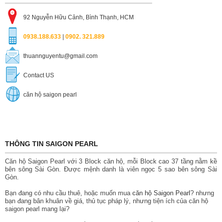
92 Nguyễn Hữu Cảnh, Bình Thạnh, HCM
0938.188.633
|
0902. 321.889
thuannguyentu@gmail.com
Contact US
căn hộ saigon pearl
THÔNG TIN SAIGON PEARL
Căn hộ Saigon Pearl với 3 Block căn hộ, mỗi Block cao 37 tầng nằm kề
bên sông Sài Gòn. Được mệnh danh là viên ngọc 5 sao bên sông Sài
Gòn.
Bạn đang có nhu cầu thuê, hoặc muốn mua
căn hộ Saigon Pearl
? nhưng
bạn đang bân khuân về giá, thủ tục pháp lý, nhưng tiện ích của căn hộ
saigon pearl mang lại?