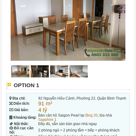
OPTION 1
Địa chỉ:
92 Nguyễn Hữu Cảnh, Phường 22, Quận Bình Thạnh
91 m²
Diện tích:
4 tỷ
Giá bán:
Bán căn hộ Saigon Pearl tại
tầng 20
, tòa nhà
Khoảng tầng:
Sapphire 1
Nội thất:
Đầy đủ, sẵn sàn bàn giao nhà ngay
Bố cục căn
2 phòng ngủ + 2 phòng tắm + bếp + phòng khách
hộ: