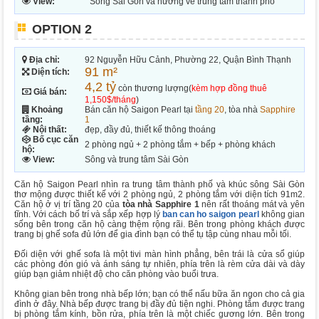
View:
Sông Sài Gòn và hướng về trung tâm thành phố
OPTION 2
Địa chỉ:
92 Nguyễn Hữu Cảnh, Phường 22, Quận Bình Thạnh
91 m²
Diện tích:
4,2 tỷ
còn thương lượng(
kèm hợp đồng thuê
Giá bán:
1,150$/tháng
)
Khoảng
Bán căn hộ Saigon Pearl tại
tầng 20
, tòa nhà
Sapphire
tầng:
1
Nội thất:
đẹp, đầy đủ, thiết kế thông thoáng
Bố cục căn
2 phòng ngủ + 2 phòng tắm + bếp + phòng khách
hộ:
View:
Sông và trung tâm Sài Gòn
Căn hộ Saigon Pearl nhìn ra trung tâm thành phố và khúc sông Sài Gòn
thơ mộng được thiết kế với 2 phòng ngủ, 2 phòng tắm với diện tích 91m2.
Căn hộ ở vị trí tầng 20 của
tòa nhà Sapphire 1
nên rất thoáng mát và yên
tĩnh. Với cách bố trí và sắp xếp hợp lý
ban can ho saigon pearl
không gian
sống bên trong căn hộ càng thệm rộng rãi. Bên trong phòng khách được
trang bị ghế sofa đủ lớn để gia đình bạn có thể tụ tập cùng nhau mỗi tối.
Đối diện với ghế sofa là một tivi màn hình phẳng, bên trái là cửa sổ giúp
các phòng đón gió và ánh sáng tự nhiên, phía trên là rèm cửa dài và dày
giúp bạn giảm nhiệt độ cho căn phòng vào buổi trưa.
Không gian bên trong nhà bếp lớn; bạn có thể nấu bữa ăn ngon cho cả gia
đình ở đây. Nhà bếp được trang bị đầy đủ tiện nghi. Phòng tắm được trang
bị phòng tắm kính, bồn rửa, phía trên là một chiếc gương lớn. Bên trong