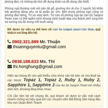
phòng tắm, có những kệ nhỏ để đựng khăn và đồ dùng cần thiết.
Phòng ngủ thoáng mát với sàn lát gỗ, giường êm ái cho 2 người, bộ khăn
trải giường đáng yêu và tủ quần áo lớn. Bên trong phòng ngủ cũng có
phòng tắm riêng, TV và máy lạnh. Từ cửa sổ phòng ngủ tại căn hộ Saigon
Pearl, bạn có thể ngắm nhìn khung cảnh tuyệt đẹp của thành phố lung linh
và sương mù ẩn trong mỗi buổi sáng.
Để được tư vấn cụ thể hơn về
can ho saigon pearl cho thue
, quý
khách vui lòng liên hệ:
0902.321.889
Mr. Thuận
thuannguyentu@gmail.com
0938.188.633
Ms. Thi
thi.honghung@gmail.com
Hiện tại chúng tôi còn giữ nhiều chìa khóa căn hộ bán và cho thuê tại
Topaz 1, Topaz 2, Ruby 1, Ruby 2,
các block:
Sapphire 1, Sapphire 2
của dự án Saigon Pearl với nhiều
diện tích, khoảng tầng khác nhau.
Chỉ cần liên hệ với chúng tôi, quý khách sẽ được tư vấn một cách
nhanh chống và hiệu quả bởi các chuyên viên Bất Động Sản hàng đầu
khu vực Quận Bình Thạnh.