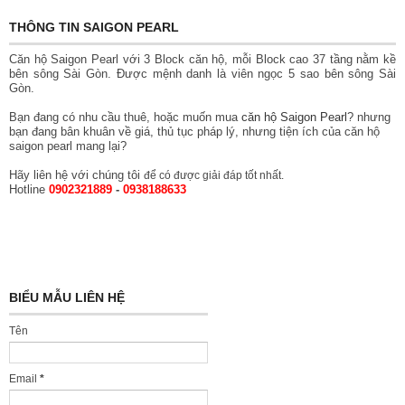
THÔNG TIN SAIGON PEARL
Căn hộ Saigon Pearl với 3 Block căn hộ, mỗi Block cao 37 tầng nằm kề
bên sông Sài Gòn. Được mệnh danh là viên ngọc 5 sao bên sông Sài
Gòn.
Bạn đang có nhu cầu thuê, hoặc muốn mua
căn hộ Saigon Pearl
? nhưng
bạn đang bân khuân về giá, thủ tục pháp lý, nhưng tiện ích của căn hộ
saigon pearl mang lại?
Hãy liên hệ với chúng tôi
để có được giải đáp tốt nhất.
Hotline
0902321889
-
0938188633
BIỂU MẪU LIÊN HỆ
Tên
Email
*