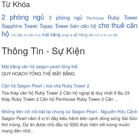
Từ Khóa
2 phòng ngủ
3 phòng ngủ
Ruby Tower
Penhouse
cho thuê căn
Sapphire Tower
Topaz Tower
bán căn hộ
hộ
mặt bằng
sổ hồng
chủ đầu tư
kiến trúc
pháp lý
tiện ích
vị trí
ưu đãi
Thông Tin - Sự Kiện
Mặt bằng căn hộ saigon pearl tổng thể
QUY HOẠCH TỔNG THỂ MẶT BẰNG
Căn hộ Saigon Pearl | tòa nhà Ruby Tower 2
Tòa tháp căn hộ Ruby Tower 2 Căn hộ ngoại lệ duy nhất ở lầu 23
tháp Ruby Tower 2 Căn hộ Penhouse Ruby Tower 2 Căn ...
Những tiện ích nổi bật tại chung cư Saigon Pearl - Nguyễn Hữu Cảnh
Saigon Pearl nằm ở vị trí đầy kiêu hãnh bên cạnh dòng sông Sài Gòn
thơ mộng. Dự án được chủ đầu tư SSG thực hiện với mong muốn
mang đến nhữ...