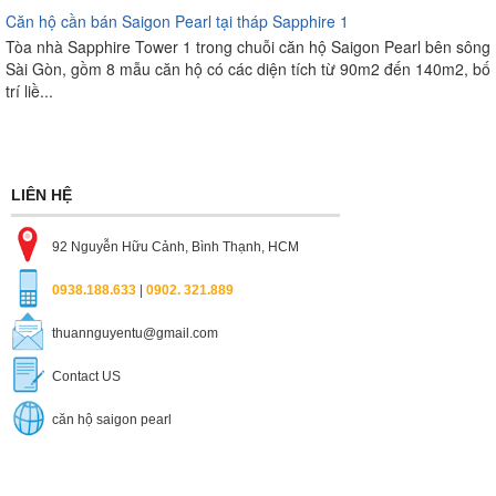
Căn hộ cần bán Saigon Pearl tại tháp Sapphire 1
Tòa nhà Sapphire Tower 1 trong chuỗi căn hộ Saigon Pearl bên sông
Sài Gòn, gồm 8 mẫu căn hộ có các diện tích từ 90m2 đến 140m2, bố
trí liề...
LIÊN HỆ
92 Nguyễn Hữu Cảnh, Bình Thạnh, HCM
0938.188.633
|
0902. 321.889
thuannguyentu@gmail.com
Contact US
căn hộ saigon pearl