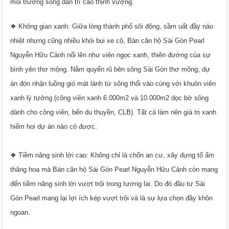
môi trường sống dân trí cao thịnh vượng.
❖
Không gian xanh:
Giữa lòng thành phố sôi động, sầm uất đầy náo
nhiệt nhưng cũng nhiều khói bụi xe cộ, Bán căn hộ Sài Gòn Pearl
Nguyễn Hữu Cảnh nổi lên như viên ngọc xanh, thiên đường của sự
bình yên thơ mộng. Nằm quyến rũ bên sông Sài Gòn thơ mộng, dự
án đón nhận luồng gió mát lành từ sông thổi vào cùng với khuôn viên
xanh lý tưởng (công viên xanh 6.000m2 và 10.000m2 dọc bờ sông
dành cho công viên, bến du thuyền, CLB). Tất cả làm nên giá trị xanh
hiếm hoi dự án nào có được.
❖
Tiềm năng sinh lời cao
:
Không chỉ là chốn an cư, xây dựng tổ ấm
thăng hoa mà Bán căn hộ Sài Gòn Pearl Nguyễn Hữu Cảnh còn mang
đến tiềm năng sinh lời vượt trội trong tương lai. Do đó đầu tư Sài
Gòn Pearl mang lại lợi ích kép vượt trội và là sự lựa chọn đầy khôn
ngoan.