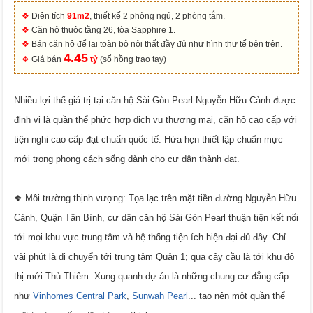
❖
Diện tích
91m2
, thiết kế 2 phòng ngủ, 2 phòng tắm.
❖
Căn hộ thuộc tầng 26, tòa Sapphire 1.
❖
Bán căn hộ để lại toàn bộ nội thất đầy đủ như hình thự tế bên trên.
4.45
❖
Giá bán
tỷ
(sổ hồng trao tay)
Nhiều lợi thế giá trị tại
căn hộ Sài Gòn Pearl Nguyễn Hữu Cảnh được
định vị là quần thể phức hợp dịch vụ thương mại, căn hộ cao cấp với
tiện nghi cao cấp đạt chuẩn quốc tế. Hứa hẹn thiết lập chuẩn mực
mới trong phong cách sống dành cho cư dân thành đạt.
❖
Môi trường thịnh vượn
g:
Tọa lạc trên mặt tiền đường Nguyễn Hữu
Cảnh, Quận Tân Bình, cư dân căn hộ Sài Gòn Pearl thuận tiện kết nối
tới mọi khu vực trung tâm và hệ thống tiện ích hiện đại đủ đầy. Chỉ
vài phút là di chuyển tới trung tâm Quận 1; qua cây cầu là tới khu đô
thị mới Thủ Thiêm. Xung quanh dự án là những chung cư đẳng cấp
như
Vinhomes Central Park
,
Sunwah Pearl
... tạo nên một quần thể