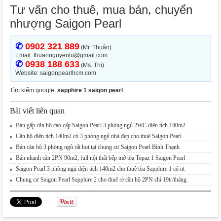
Tư vấn cho thuê, mua bán, chuyển
nhượng Saigon Pearl
✆
0902 321 889
(Mr. Thuận)
Email: thuannguyentu@gmail.com
✆
0938 188 633
(Ms. Thi)
Website: saigonpearlhcm.com
Tìm kiếm google:
sapphire 1 saigon pearl
Bài viết liên quan
Bán gấp căn hộ cao cấp Saigon Pearl 3 phòng ngủ 2WC diện tích 140m2
Căn hộ diện tích 140m2 có 3 phòng ngủ nhà đẹp cho thuê Saigon Pearl
Bán căn hộ 3 phòng ngủ rất hot tại chung cư Saigon Pearl Bình Thạnh
Bán nhanh căn 2PN 90m2, full nội thất bếp mở tòa Topaz 1 Saigon Pearl
Saigon Pearl 3 phòng ngủ diện tích 140m2 cho thuê tòa Sapphire 1 có nt
Chung cư Saigon Pearl Sapphire 2 cho thuê rẻ căn hộ 2PN chỉ 19tr/tháng