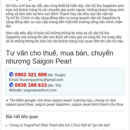
Sở hữu vị trí tọa lạc đắc địa cùng thiết kế hiện đại, căn hộ tòa Sapphire phù
hợp với khách hàng là các chuyên gia nước ngoài, những khách hàng sinh
sống và làm việc tại khu vực Bình Thạnh hay các khu vực lân cận tại
Tp.HCM. Chính vì vậy cộng đồng dân cư xung quanh căn hộ Sapphire là
cộng đồng dân cư cao cấp mang đến một môi trường sống văn minh, hiện
đại.
Như vậy trên đây là toàn bộ những thông tin chia sẻ về căn hộ tòa
Sapphire mà chúng tôi cần cho thuê với mức giá vô cùng tốt. Hy vọng đây
sẽ là những thông tin hữu ích với khách hàng nào quan tâm tới căn hộ này.
Tư vấn cho thuê, mua bán, chuyển
nhượng Saigon Pearl
✆
0902 321 889
(Mr. Thuận)
Email: thuannguyentu@gmail.com
✆
0938 188 633
(Ms. Thi)
Website: saigonpearlhcm.com
✔ Tìm kiếm google:
cho thue saigon pearl 3 phong ngu, chung cư 3pn
saigon pearl thue, saigon pearl sapphire, saigon pearl bình thạnh cho thue
Bài viết liên quan
Chung cư SaigonPearl Bình Thạnh diện tích 135m2 thiết kế 3pn cho thuê