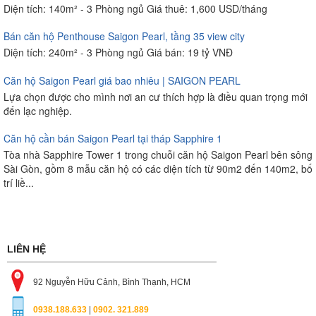
Diện tích: 140m² - 3 Phòng ngủ Giá thuê: 1,600 USD/tháng
Bán căn hộ Penthouse Saigon Pearl, tầng 35 view city
Diện tích: 240m² - 3 Phòng ngủ Giá bán: 19 tỷ VNĐ
Căn hộ Saigon Pearl giá bao nhiêu | SAIGON PEARL
Lựa chọn được cho mình nơi an cư thích hợp là điều quan trọng mới
đến lạc nghiệp.
Căn hộ cần bán Saigon Pearl tại tháp Sapphire 1
Tòa nhà Sapphire Tower 1 trong chuỗi căn hộ Saigon Pearl bên sông
Sài Gòn, gồm 8 mẫu căn hộ có các diện tích từ 90m2 đến 140m2, bố
trí liề...
LIÊN HỆ
92 Nguyễn Hữu Cảnh, Bình Thạnh, HCM
0938.188.633
|
0902. 321.889