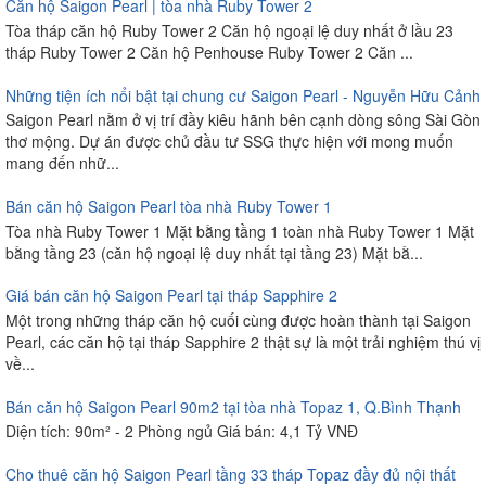
Căn hộ Saigon Pearl | tòa nhà Ruby Tower 2
Tòa tháp căn hộ Ruby Tower 2 Căn hộ ngoại lệ duy nhất ở lầu 23
tháp Ruby Tower 2 Căn hộ Penhouse Ruby Tower 2 Căn ...
Những tiện ích nổi bật tại chung cư Saigon Pearl - Nguyễn Hữu Cảnh
Saigon Pearl nằm ở vị trí đầy kiêu hãnh bên cạnh dòng sông Sài Gòn
thơ mộng. Dự án được chủ đầu tư SSG thực hiện với mong muốn
mang đến nhữ...
Bán căn hộ Saigon Pearl tòa nhà Ruby Tower 1
Tòa nhà Ruby Tower 1 Mặt bằng tầng 1 toàn nhà Ruby Tower 1 Mặt
bằng tầng 23 (căn hộ ngoại lệ duy nhất tại tầng 23) Mặt bằ...
Giá bán căn hộ Saigon Pearl tại tháp Sapphire 2
Một trong những tháp căn hộ cuối cùng được hoàn thành tại Saigon
Pearl, các căn hộ tại tháp Sapphire 2 thật sự là một trải nghiệm thú vị
về...
Bán căn hộ Saigon Pearl 90m2 tại tòa nhà Topaz 1, Q.Bình Thạnh
Diện tích: 90m² - 2 Phòng ngủ Giá bán: 4,1 Tỷ VNĐ
Cho thuê căn hộ Saigon Pearl tầng 33 tháp Topaz đầy đủ nội thất