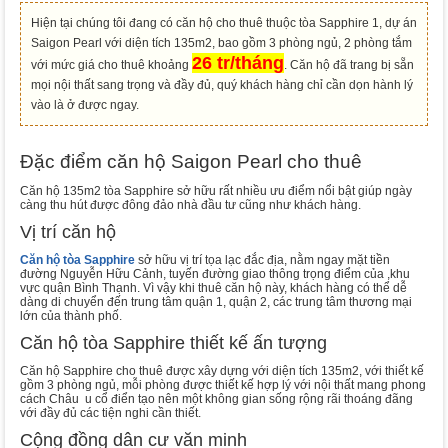
Hiện tại chúng tôi đang có căn hộ cho thuê thuộc tòa Sapphire 1, dự án
Saigon Pearl với diện tích 135m2, bao gồm 3 phòng ngủ, 2 phòng tắm
26 tr/tháng
với mức giá cho thuê khoảng
. Căn hộ đã trang bị sẵn
mọi nội thất sang trọng và đầy đủ, quý khách hàng chỉ cần dọn hành lý
vào là ở được ngay.
Đặc điểm căn hộ Saigon Pearl cho thuê
Căn hộ 135m2 tòa Sapphire sở hữu rất nhiều ưu điểm nổi bật giúp ngày
càng thu hút được đông đảo nhà đầu tư cũng như khách hàng.
Vị trí căn hộ
Căn hộ tòa Sapphire
sở hữu vị trí tọa lạc đắc địa, nằm ngay mặt tiền
đường Nguyễn Hữu Cảnh, tuyến đường giao thông trọng điểm của ,khu
vực quận Bình Thạnh. Vì vậy khi thuê căn hộ này, khách hàng có thể dễ
dàng di chuyển đến trung tâm quận 1, quận 2, các trung tâm thương mại
lớn của thành phố.
Căn hộ tòa Sapphire thiết kế ấn tượng
Căn hộ Sapphire cho thuê được xây dựng với diện tích 135m2, với thiết kế
gồm 3 phòng ngủ, mỗi phòng được thiết kế hợp lý với nội thất mang phong
cách Châu u cổ điển tạo nên một không gian sống rộng rãi thoáng đãng
với đầy đủ các tiện nghi cần thiết.
Cộng đồng dân cư văn minh