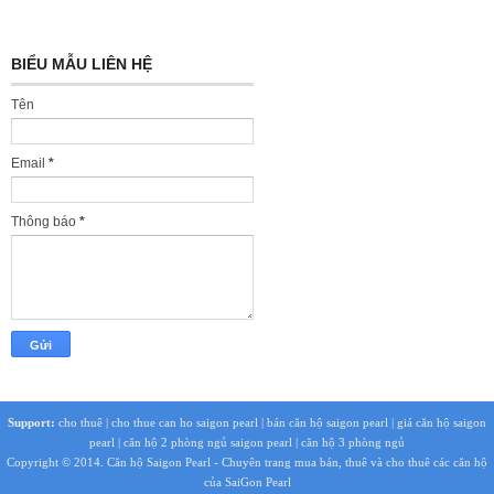
BIỂU MẪU LIÊN HỆ
Tên
Email
*
Thông báo
*
Support:
cho thuê
|
cho thue can ho saigon pearl
|
bán căn hộ saigon pearl
|
giá căn hộ saigon
pearl
|
căn hộ 2 phòng ngủ saigon pearl
|
căn hộ 3 phòng ngủ
Copyright © 2014.
Căn hộ Saigon Pearl
- Chuyên trang mua bán, thuê và cho thuê các căn hộ
của SaiGon Pearl