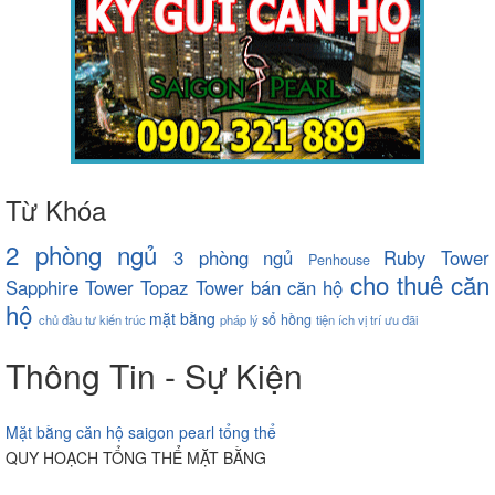
Từ Khóa
2 phòng ngủ
3 phòng ngủ
Ruby Tower
Penhouse
cho thuê căn
Sapphire Tower
Topaz Tower
bán căn hộ
hộ
mặt bằng
sổ hồng
chủ đầu tư
kiến trúc
pháp lý
tiện ích
vị trí
ưu đãi
Thông Tin - Sự Kiện
Mặt bằng căn hộ saigon pearl tổng thể
QUY HOẠCH TỔNG THỂ MẶT BẰNG