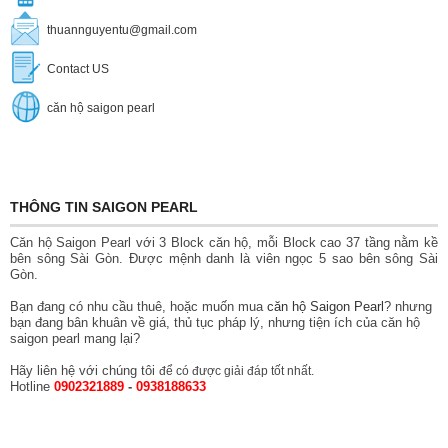
thuannguyentu@gmail.com
Contact US
căn hộ saigon pearl
THÔNG TIN SAIGON PEARL
Căn hộ Saigon Pearl với 3 Block căn hộ, mỗi Block cao 37 tầng nằm kề
bên sông Sài Gòn. Được mệnh danh là viên ngọc 5 sao bên sông Sài
Gòn.
Bạn đang có nhu cầu thuê, hoặc muốn mua
căn hộ Saigon Pearl
? nhưng
bạn đang bân khuân về giá, thủ tục pháp lý, nhưng tiện ích của căn hộ
saigon pearl mang lại?
Hãy liên hệ với chúng tôi
để có được giải đáp tốt nhất.
Hotline
0902321889
-
0938188633