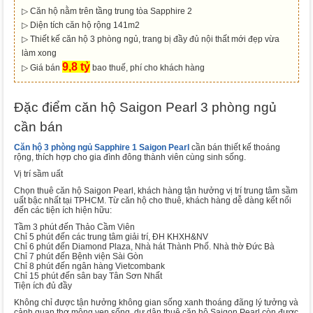
▷ Căn hộ nằm trên tầng trung tòa Sapphire 2
▷ Diện tích căn hộ rộng 141m2
▷ Thiết kế căn hộ 3 phòng ngủ, trang bị đầy đủ nội thất mới đẹp vừa
làm xong
9,8 tỷ
▷ Giá bán
bao thuế, phí cho khách hàng
Đặc điểm căn hộ Saigon Pearl 3 phòng ngủ
cần bán
Căn hộ 3 phòng ngủ Sapphire 1 Saigon Pearl
cần bán thiết kế thoáng
rộng, thích hợp cho gia đình đông thành viên cùng sinh sống.
Vị trí sầm uất
Chọn thuê căn hộ Saigon Pearl, khách hàng tận hưởng vị trí trung tâm sầm
uất bậc nhất tại TPHCM. Từ căn hộ cho thuê, khách hàng dễ dàng kết nối
đến các tiện ích hiện hữu:
Tầm 3 phút đến Thảo Cầm Viên
Chỉ 5 phút đến các trung tâm giải trí, ĐH KHXH&NV
Chỉ 6 phút đến Diamond Plaza, Nhà hát Thành Phố. Nhà thờ Đức Bà
Chỉ 7 phút đến Bệnh viện Sài Gòn
Chỉ 8 phút đến ngân hàng Vietcombank
Chỉ 15 phút đến sân bay Tân Sơn Nhất
Tiện ích đủ đầy
Không chỉ được tận hưởng không gian sống xanh thoáng đãng lý tưởng và
cảnh quan thơ mộng ven sống, dư dân thuê căn hộ Saigon Pearl còn được