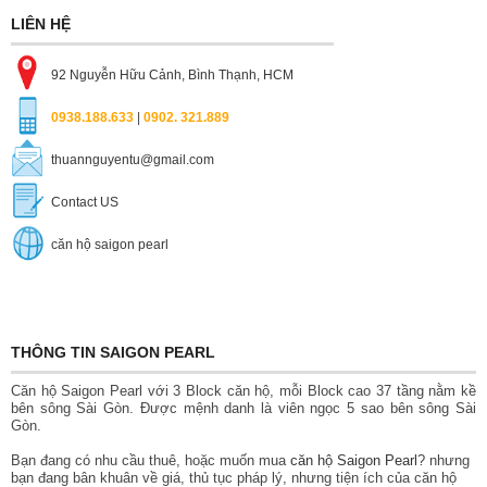
LIÊN HỆ
92 Nguyễn Hữu Cảnh, Bình Thạnh, HCM
0938.188.633
|
0902. 321.889
thuannguyentu@gmail.com
Contact US
căn hộ saigon pearl
THÔNG TIN SAIGON PEARL
Căn hộ Saigon Pearl với 3 Block căn hộ, mỗi Block cao 37 tầng nằm kề
bên sông Sài Gòn. Được mệnh danh là viên ngọc 5 sao bên sông Sài
Gòn.
Bạn đang có nhu cầu thuê, hoặc muốn mua
căn hộ Saigon Pearl
? nhưng
bạn đang bân khuân về giá, thủ tục pháp lý, nhưng tiện ích của căn hộ