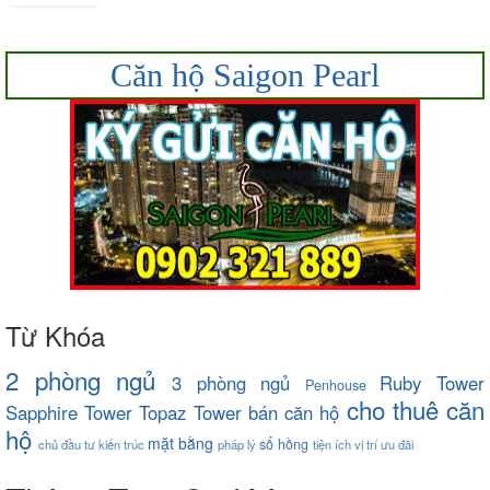
Căn hộ Saigon Pearl
Từ Khóa
2 phòng ngủ
3 phòng ngủ
Ruby Tower
Penhouse
cho thuê căn
Sapphire Tower
Topaz Tower
bán căn hộ
hộ
mặt bằng
sổ hồng
chủ đầu tư
kiến trúc
pháp lý
tiện ích
vị trí
ưu đãi