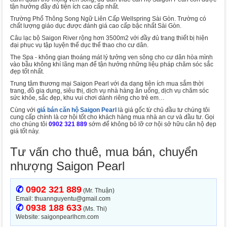
tận hưởng đầy đủ tiện ích cao cấp nhất.
Trường Phổ Thông Song Ngữ Liên Cấp Wellspring Sài Gòn. Trường có
chất lượng giáo dục được đánh giá cao cấp bậc nhất Sài Gòn.
Câu lạc bộ Saigon River rộng hơn 3500m2 với đầy đủ trang thiết bị hiện
đại phục vụ tập luyện thể dục thể thao cho cư dân.
The Spa - không gian thoáng mát lý tưởng ven sông cho cư dân hòa mình
vào bầu không khí lãng mạn để tận hưởng những liệu pháp chăm sóc sắc
đẹp tốt nhất.
Trung tâm thương mại Saigon Pearl với đa dạng tiện ích mua sắm thời
trang, đồ gia dụng, siêu thị, dịch vụ nhà hàng ăn uống, dịch vụ chăm sóc
sức khỏe, sắc đẹp, khu vui chơi dành riêng cho trẻ em…
Cùng với
giá bán căn hộ Saigon Pearl
là giá gốc từ chủ đầu tư chúng tôi
cung cấp chính là cơ hội tốt cho khách hàng mua nhà an cư và đầu tư. Gọi
cho chúng tôi
0902 321 889
sớm để không bỏ lỡ cơ hội sở hữu căn hộ đẹp
giá tốt này.
Tư vấn cho thuê, mua bán, chuyển
nhượng Saigon Pearl
✆
0902 321 889
(Mr. Thuận)
Email: thuannguyentu@gmail.com
✆
0938 188 633
(Ms. Thi)
Website: saigonpearlhcm.com