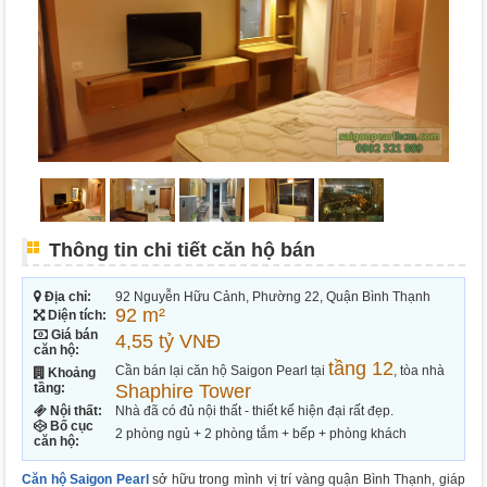
Thông tin chi tiết căn hộ bán
Địa chỉ:
92 Nguyễn Hữu Cảnh, Phường 22, Quận Bình Thạnh
92 m²
Diện tích:
Giá bán
4,55 tỷ VNĐ
căn hộ:
tầng 12
Cần bán lại căn hộ Saigon Pearl tại
, tòa nhà
Khoảng
tầng:
Shaphire Tower
Nội thất:
Nhà đã có đủ nội thất - thiết kế hiện đại rất đẹp.
Bố cục
2 phòng ngủ + 2 phòng tắm + bếp + phòng khách
căn hộ:
Căn hộ Saigon Pearl
sở hữu trong mình vị trí vàng quận Bình Thạnh, giáp