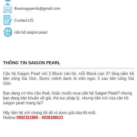
thuannguyentu@gmail.com
Contact US
căn hộ saigon pearl
THÔNG TIN SAIGON PEARL
Căn hộ Saigon Pearl với 3 Block căn hộ, mỗi Block cao 37 tầng nằm kề
bên sông Sài Gòn. Được mệnh danh là viên ngọc 5 sao bên sông Sài
Gòn.
Bạn đang có nhu cầu thuê, hoặc muốn mua
căn hộ Saigon Pearl
? nhưng
bạn đang bân khuân về giá, thủ tục pháp lý, nhưng tiện ích của căn hộ
saigon pearl mang lại?
Hãy liên hệ với chúng tôi
để có được giải đáp tốt nhất.
Hotline
0902321889
-
0938188633