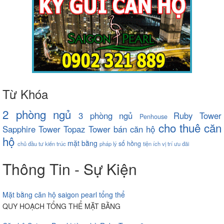
Từ Khóa
2 phòng ngủ
3 phòng ngủ
Ruby Tower
Penhouse
cho thuê căn
Sapphire Tower
Topaz Tower
bán căn hộ
hộ
mặt bằng
sổ hồng
chủ đầu tư
kiến trúc
pháp lý
tiện ích
vị trí
ưu đãi
Thông Tin - Sự Kiện
Mặt bằng căn hộ saigon pearl tổng thể
QUY HOẠCH TỔNG THỂ MẶT BẰNG