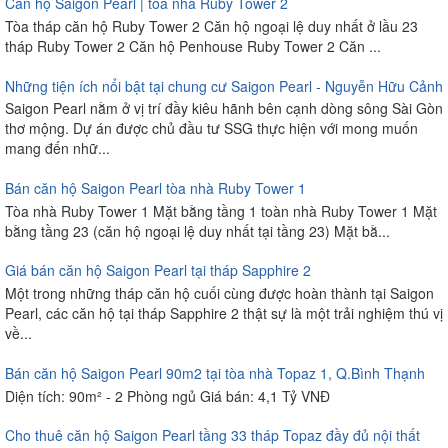
Căn hộ Saigon Pearl | tòa nhà Ruby Tower 2
Tòa tháp căn hộ Ruby Tower 2 Căn hộ ngoại lệ duy nhất ở lầu 23
tháp Ruby Tower 2 Căn hộ Penhouse Ruby Tower 2 Căn ...
Những tiện ích nổi bật tại chung cư Saigon Pearl - Nguyễn Hữu Cảnh
Saigon Pearl nằm ở vị trí đầy kiêu hãnh bên cạnh dòng sông Sài Gòn
thơ mộng. Dự án được chủ đầu tư SSG thực hiện với mong muốn
mang đến nhữ...
Bán căn hộ Saigon Pearl tòa nhà Ruby Tower 1
Tòa nhà Ruby Tower 1 Mặt bằng tầng 1 toàn nhà Ruby Tower 1 Mặt
bằng tầng 23 (căn hộ ngoại lệ duy nhất tại tầng 23) Mặt bằ...
Giá bán căn hộ Saigon Pearl tại tháp Sapphire 2
Một trong những tháp căn hộ cuối cùng được hoàn thành tại Saigon
Pearl, các căn hộ tại tháp Sapphire 2 thật sự là một trải nghiệm thú vị
về...
Bán căn hộ Saigon Pearl 90m2 tại tòa nhà Topaz 1, Q.Bình Thạnh
Diện tích: 90m² - 2 Phòng ngủ Giá bán: 4,1 Tỷ VNĐ
Cho thuê căn hộ Saigon Pearl tầng 33 tháp Topaz đầy đủ nội thất