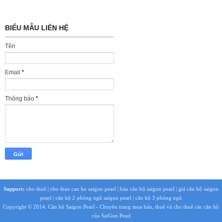
BIỂU MẪU LIÊN HỆ
Tên
Email
*
Thông báo
*
Support:
cho thuê
|
cho thue can ho saigon pearl
|
bán căn hộ saigon pearl
|
giá căn hộ saigon
pearl
|
căn hộ 2 phòng ngủ saigon pearl
|
căn hộ 3 phòng ngủ
Copyright © 2014.
Căn hộ Saigon Pearl
- Chuyên trang mua bán, thuê và cho thuê các căn hộ
của SaiGon Pearl