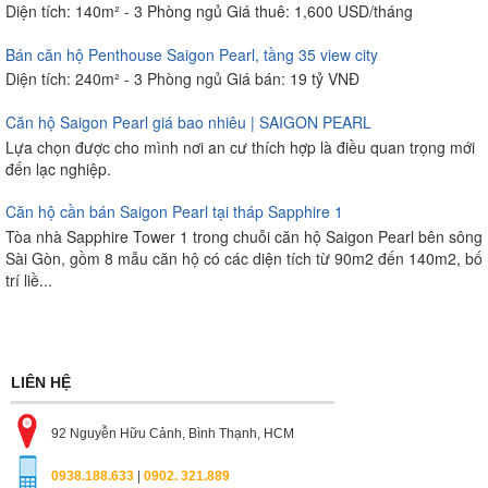
Diện tích: 140m² - 3 Phòng ngủ Giá thuê: 1,600 USD/tháng
Bán căn hộ Penthouse Saigon Pearl, tầng 35 view city
Diện tích: 240m² - 3 Phòng ngủ Giá bán: 19 tỷ VNĐ
Căn hộ Saigon Pearl giá bao nhiêu | SAIGON PEARL
Lựa chọn được cho mình nơi an cư thích hợp là điều quan trọng mới
đến lạc nghiệp.
Căn hộ cần bán Saigon Pearl tại tháp Sapphire 1
Tòa nhà Sapphire Tower 1 trong chuỗi căn hộ Saigon Pearl bên sông
Sài Gòn, gồm 8 mẫu căn hộ có các diện tích từ 90m2 đến 140m2, bố
trí liề...
LIÊN HỆ
92 Nguyễn Hữu Cảnh, Bình Thạnh, HCM
0938.188.633
|
0902. 321.889