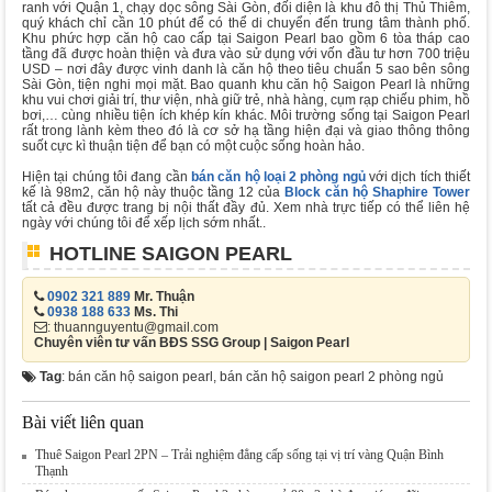
ranh với Quận 1, chạy dọc sông Sài Gòn, đối diện là khu đô thị Thủ Thiêm,
quý khách chỉ cần 10 phút để có thể di chuyển đến trung tâm thành phố.
Khu phức hợp căn hộ cao cấp tại Saigon Pearl bao gồm 6 tòa tháp cao
tầng đã được hoàn thiện và đưa vào sử dụng với vốn đầu tư hơn 700 triệu
USD – nơi đây được vinh danh là căn hộ theo tiêu chuẩn 5 sao bên sông
Sài Gòn, tiện nghi mọi mặt. Bao quanh khu căn hộ Saigon Pearl là những
khu vui chơi giải trí, thư viện, nhà giữ trẻ, nhà hàng, cụm rạp chiếu phim, hồ
bơi,… cùng nhiều tiện ích khép kín khác. Môi trường sống tại Saigon Pearl
rất trong lành kèm theo đó là cơ sở hạ tầng hiện đại và giao thông thông
suốt cực kì thuận tiện để bạn có một cuộc sống hoàn hảo.
Hiện tại chúng tôi đang cần
bán căn hộ loại 2 phòng ngủ
với dịch tích thiết
kế là 98m2, căn hộ này thuộc tầng 12 của
Block căn hộ Shaphire Tower
tất cả đều được trang bị nội thất đầy đủ. Xem nhà trực tiếp có thể liên hệ
ngày với chúng tôi để xếp lịch sớm nhất..
HOTLINE SAIGON PEARL
0902 321 889
Mr. Thuận
0938 188 633
Ms. Thi
: thuannguyentu@gmail.com
Chuyên viên tư vấn BĐS SSG Group | Saigon Pearl
Tag
: bán căn hộ saigon pearl, bán căn hộ saigon pearl 2 phòng ngủ
Bài viết liên quan
Thuê Saigon Pearl 2PN – Trải nghiệm đẳng cấp sống tại vị trí vàng Quận Bình
Thạnh