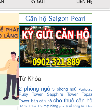
ÁN
KÝ GỬI
LIÊN HỆ
Căn hộ Saigon Pearl
Từ Khóa
2 phòng ngủ
3 phòng ngủ
Penhouse
Ruby Tower
Sapphire Tower
Topaz
cho thuê căn hộ
Tower
bán căn hộ
mặt bằng
sổ hồng
chủ đầu tư
kiến trúc
pháp lý
tiện ích
vị