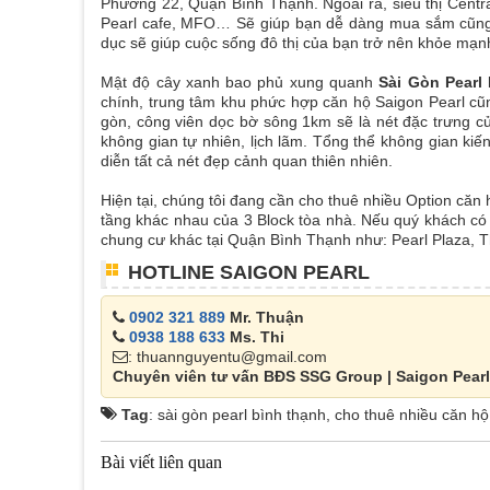
Phường 22, Quận Bình Thạnh. Ngoài ra, siêu thị Centr
Pearl cafe, MFO… Sẽ giúp bạn dễ dàng mua sắm cũng nh
dục sẽ giúp cuộc sống đô thị của bạn trở nên khỏe mạn
Mật độ cây xanh bao phủ xung quanh
Sài Gòn Pearl
chính, trung tâm khu phức hợp căn hộ Saigon Pearl cũng
gòn, công viên dọc bờ sông 1km sẽ là nét đặc trưng c
không gian tự nhiên, lịch lãm. Tổng thể không gian kiế
diễn tất cả nét đẹp cảnh quan thiên nhiên.
Hiện tại, chúng tôi đang cần cho thuê nhiều Option căn
tầng khác nhau của 3 Block tòa nhà. Nếu quý khách có 
chung cư khác tại Quận Bình Thạnh như: Pearl Plaza, Th
HOTLINE SAIGON PEARL
0902 321 889
Mr. Thuận
0938 188 633
Ms. Thi
: thuannguyentu@gmail.com
Chuyên viên tư vấn BĐS SSG Group | Saigon Pearl
Tag
: sài gòn pearl bình thạnh, cho thuê nhiều căn h
Bài viết liên quan