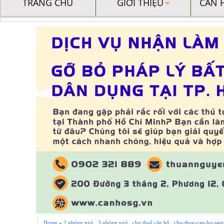
TRANG CHỦ
GIỚI THIỆU
CĂN 
Home
»
2 phòng ngủ
,
3 phòng ngủ
,
cho thuê căn hộ
,
cho-thue-can-ho-saig