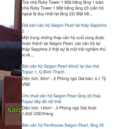
Tòa nhà Ruby Tower 1 Mặt bằng tầng 1 toàn
nhà Ruby Tower 1 Mặt bằng tầng 23 (căn hộ
ngoại lệ duy nhất tại tầng 23) Mặt bằ...
Giá bán căn hộ Saigon Pearl tại tháp Sapphire
2
Một trong những tháp căn hộ cuối cùng được
hoàn thành tại Saigon Pearl, các căn hộ tại
tháp Sapphire 2 thật sự là một trải nghiệm thú
vị về...
Bán căn hộ Saigon Pearl 90m2 tại tòa nhà
Topaz 1, Q.Bình Thạnh
Diện tích: 90m² - 2 Phòng ngủ Giá bán: 4,1 Tỷ
VNĐ
Cho thuê căn hộ Saigon Pearl tầng 33 tháp
Topaz đầy đủ nội thất
Diện tích: 140m² - 3 Phòng ngủ Giá thuê:
1,600 USD/tháng
Bán căn hộ Penthouse Saigon Pearl, tầng 35