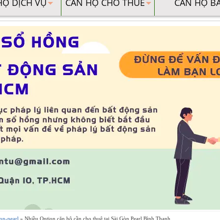
HỘ DỊCH VỤ
CĂN HỘ CHO THUÊ
CĂN HỘ B
on-pearl
» Nhiều Option căn hộ cần cho thuê tại Sài Gòn Pearl Bình Thạnh