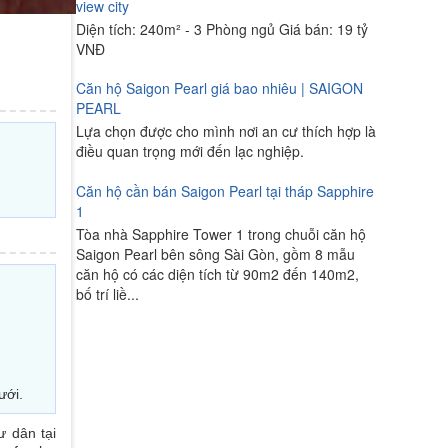
view city
Diện tích: 240m² - 3 Phòng ngủ Giá bán: 19 tỷ
VNĐ
Căn hộ Saigon Pearl giá bao nhiêu | SAIGON
PEARL
Lựa chọn được cho mình nơi an cư thích hợp là
điều quan trọng mới đến lạc nghiệp.
Căn hộ cần bán Saigon Pearl tại tháp Sapphire
1
Tòa nhà Sapphire Tower 1 trong chuỗi căn hộ
Saigon Pearl bên sông Sài Gòn, gồm 8 mẫu
căn hộ có các diện tích từ 90m2 đến 140m2,
bố trí liề...
ưới.
ư dân tại