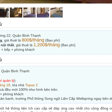
ủ
ờng 22, Quận Bình Thạnh
800$/tháng
ng
, giá thuê là
(Bao phí)
1,200$/tháng
 nội thất
, giá thuê là
(Bao phí)
 + bếp + phòng khách
ủ
, Quận Bình Thạnh
í quản lý
)
ầng 18
, tòa nhà
Topaz 2
ất cả đều mới 100% như hình bên trên.
 + phòng khách
sân banh, trường Phổ thông Song ngữ Liên Cấp Wellspring ngay bên d
ột hệ thông tiện ích cao cấp sẽ đáp ứng cao nhất cho cộng đồng c