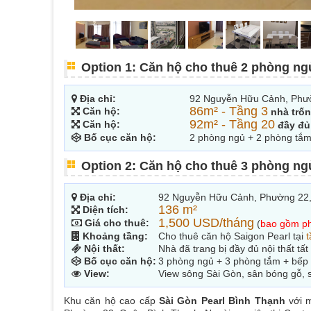
Option 1: Căn hộ cho thuê 2 phòng ng
Địa chỉ:
92 Nguyễn Hữu Cảnh, Phư
86m² - Tầng 3
Căn hộ:
nhà trố
92m² - Tầng 20
Căn hộ:
đầy đủ
Bố cục căn hộ:
2 phòng ngủ + 2 phòng tắm
Option 2: Căn hộ cho thuê 3 phòng ng
Địa chỉ:
92 Nguyễn Hữu Cảnh, Phường 22
136 m²
Diện tích:
1,500 USD/tháng
Giá cho thuê:
(
bao gồm ph
Khoảng tầng:
Cho thuê căn hộ Saigon Pearl tại
t
Nội thất:
Nhà đã trang bị đầy đủ nội thất t
Bố cục căn hộ:
3 phòng ngủ + 3 phòng tắm + bếp
View:
View sông Sài Gòn, sân bóng gỗ, 
Khu căn hộ cao cấp
Sài Gòn Pearl Bình Thạnh
với m