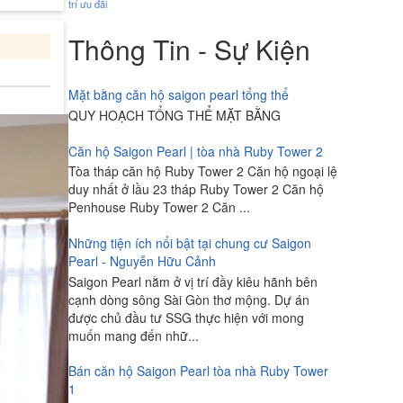
trí
ưu đãi
Thông Tin - Sự Kiện
Mặt bằng căn hộ saigon pearl tổng thể
QUY HOẠCH TỔNG THỂ MẶT BẰNG
Căn hộ Saigon Pearl | tòa nhà Ruby Tower 2
Tòa tháp căn hộ Ruby Tower 2 Căn hộ ngoại lệ
duy nhất ở lầu 23 tháp Ruby Tower 2 Căn hộ
Penhouse Ruby Tower 2 Căn ...
Những tiện ích nổi bật tại chung cư Saigon
Pearl - Nguyễn Hữu Cảnh
Saigon Pearl nằm ở vị trí đầy kiêu hãnh bên
cạnh dòng sông Sài Gòn thơ mộng. Dự án
được chủ đầu tư SSG thực hiện với mong
muốn mang đến nhữ...
Bán căn hộ Saigon Pearl tòa nhà Ruby Tower
1