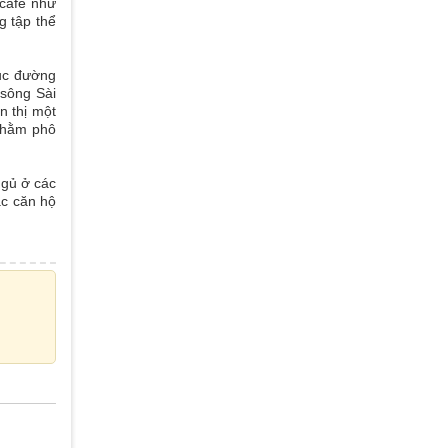
 cafe như
g tập thể
rục đường
 sông Sài
n thị một
nhằm phô
ngủ ở các
ác căn hộ