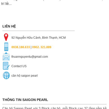
trí liề...
LIÊN HỆ
92 Nguyễn Hữu Cảnh, Bình Thạnh, HCM
0938.188.633
|
0902. 321.889
thuannguyentu@gmail.com
Contact US
căn hộ saigon pearl
THÔNG TIN SAIGON PEARL
Căn hộ Saigon Pearl với 3 Block căn hộ, mỗi Block cao 37 tầng nằm kề