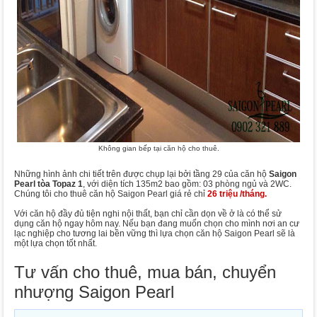
Không gian bếp tại căn hộ cho thuê.
Những hình ảnh chi tiết trên được chụp lại bởi tầng 29 của căn hộ
Saigon
Pearl tòa Topaz 1
, với diện tích 135m2 bao gồm: 03 phòng ngủ và 2WC.
Chúng tôi cho thuê căn hộ Saigon Pearl giá rẻ chỉ
26 triệu /tháng.
Với căn hộ đầy đủ tiện nghi nội thất, bạn chỉ cần dọn về ở là có thể sử
dụng căn hộ ngay hôm nay. Nếu bạn đang muốn chọn cho mình nơi an cư
lạc nghiệp cho tương lai bền vững thì lựa chọn căn hộ Saigon Pearl sẽ là
một lựa chọn tốt nhất.
Tư vấn cho thuê, mua bán, chuyển
nhượng Saigon Pearl