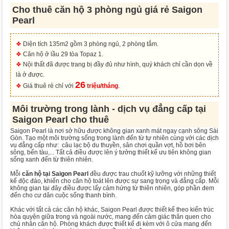
Cho thuê căn hộ 3 phòng ngủ giá rẻ Saigon
Pearl
❖
Diện tích 135m2 gồm 3 phòng ngủ, 2 phòng tắm.
❖
Căn hộ ở lầu 29 tòa Topaz 1.
❖
Nội thất đã được trang bị đầy đủ như hình, quý khách chỉ cần dọn về
là ở được.
26
❖
Giá thuê rẻ chỉ với
triệu/tháng
.
Môi trường trong lành - dịch vụ đẳng cấp tại
Saigon Pearl cho thuê
Saigon Pearl là nơi sở hữu được không gian xanh mát ngay cạnh sông Sài
Gòn. Tạo một môi trường sống trong lành đến từ tự nhiên cùng với các dịch
vụ đẳng cấp như: câu lạc bộ du thuyền, sân chơi quần vợt, hồ bơi bên
sông, bến tàu,... Tất cả điều được lên ý tưởng thiết kế ưu tiên không gian
sống xanh đến từ thiên nhiên.
Mỗi
căn hộ tại Saigon Pearl
đều được trau chuốt kỹ lưỡng với những thiết
kế độc đáo, khiến cho căn hộ toát lên được sự sang trọng và đẳng cấp. Mỗi
không gian tại đây điều được lấy cảm hứng từ thiên nhiên, góp phần đem
đến cho cư dân cuộc sống thanh bình.
Khác với tất cả các căn hộ khác, Saigon Pearl được thiết kế theo kiến trúc
hòa quyện giữa trong và ngoài nước, mang đến cảm giác thân quen cho
chủ nhân căn hộ. Phòng khách được thiết kế đi kèm với ô cửa mang đến