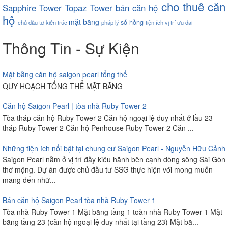
cho thuê căn
Sapphire Tower
Topaz Tower
bán căn hộ
hộ
mặt bằng
sổ hồng
chủ đầu tư
kiến trúc
pháp lý
tiện ích
vị trí
ưu đãi
Thông Tin - Sự Kiện
Mặt bằng căn hộ saigon pearl tổng thể
QUY HOẠCH TỔNG THỂ MẶT BẰNG
Căn hộ Saigon Pearl | tòa nhà Ruby Tower 2
Tòa tháp căn hộ Ruby Tower 2 Căn hộ ngoại lệ duy nhất ở lầu 23
tháp Ruby Tower 2 Căn hộ Penhouse Ruby Tower 2 Căn ...
Những tiện ích nổi bật tại chung cư Saigon Pearl - Nguyễn Hữu Cảnh
Saigon Pearl nằm ở vị trí đầy kiêu hãnh bên cạnh dòng sông Sài Gòn
thơ mộng. Dự án được chủ đầu tư SSG thực hiện với mong muốn
mang đến nhữ...
Bán căn hộ Saigon Pearl tòa nhà Ruby Tower 1
Tòa nhà Ruby Tower 1 Mặt bằng tầng 1 toàn nhà Ruby Tower 1 Mặt
bằng tầng 23 (căn hộ ngoại lệ duy nhất tại tầng 23) Mặt bằ...