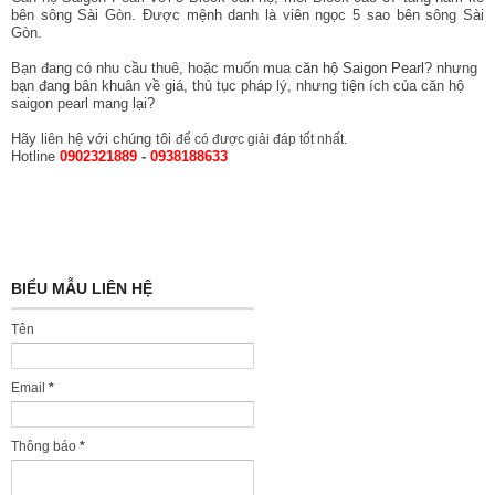
bên sông Sài Gòn. Được mệnh danh là viên ngọc 5 sao bên sông Sài
Gòn.
Bạn đang có nhu cầu thuê, hoặc muốn mua
căn hộ Saigon Pearl
? nhưng
bạn đang bân khuân về giá, thủ tục pháp lý, nhưng tiện ích của căn hộ
saigon pearl mang lại?
Hãy liên hệ với chúng tôi
để có được giải đáp tốt nhất.
Hotline
0902321889
-
0938188633
BIỂU MẪU LIÊN HỆ
Tên
Email
*
Thông báo
*