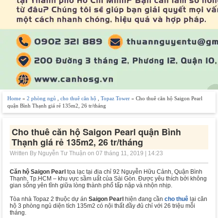
Home
»
2 phòng ngủ
,
cho thuê căn hộ
,
Topaz Tower
» Cho thuê căn hộ Saigon Pearl
quận Bình Thạnh giá rẻ 135m2, 26 tr/tháng
Cho thuê căn hộ Saigon Pearl quận Bình
Thạnh giá rẻ 135m2, 26 tr/tháng
Written By Nguyễn Tư Thuận on 07 tháng 11, 2019 | 14:23
Căn hộ Saigon Pearl
tọa lạc tại địa chỉ 92 Nguyễn Hữu Cảnh, Quận Bình
Thạnh, Tp.HCM – khu vực sầm uất của Sài Gòn. Được yêu thích bởi không
gian sống yên tĩnh giữa lòng thành phố tấp nập và nhộn nhịp.
Tòa nhà Topaz 2 thuộc dự án
Saigon Pearl
hiện đang cần
cho thuê
lại căn
hộ 3 phòng ngủ diện tích 135m2 có nội thất đầy đủ chỉ với 26 triệu mỗi
tháng.