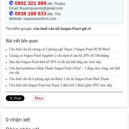
✆
0902 321 889
(Mr. Thuận)
Email: thuannguyentu@gmail.com
✆
0938 188 633
(Ms. Thi)
Website: saigonpearlhcm.com
Tìm kiếm google:
cho thuê căn hộ Saigon Pearl giá rẻ
Bài viết liên quan
Cho thuê căn hộ chung cư 2 phòng ngủ Topaz 2 Saigon Pearl HCM 86m2
Chung cư Saigon Pearl Sapphire 2 cho thuê rẻ căn hộ 2PN chỉ 19tr/tháng
Bán nhà Saigon Pearl thiết kế 2PN có đủ nội thất tầng cao view đẹp
Cho thuê penthouse Bình Thạnh Saigon Pearl 245m² – 2 tầng view sông, nội thất
cao cấp
Cho thuê căn hộ 4 phòng ngủ tòa Ruby 1 dự án Saigon Pearl Bình Thạnh
Cho thuê nhà Saigon Pearl tòa Topaz 2 diện tích 136m2 gồm 3PN view đẹp
0 nhận xét:
Đăng nhận xét