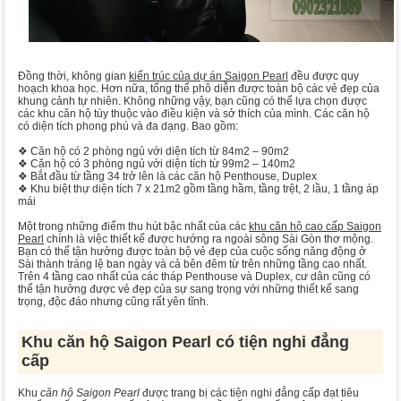
Đồng thời, không gian
kiến trúc của dự án Saigon Pearl
đều được quy
hoạch khoa học. Hơn nữa, tổng thể phô diễn được toàn bộ các vẻ đẹp của
khung cảnh tự nhiên. Không những vậy, bạn cũng có thể lựa chọn được
các khu căn hộ tùy thuộc vào điều kiện và sở thích của mình. Các căn hộ
có diện tích phong phú và đa dạng. Bao gồm:
❖ Căn hộ có 2 phòng ngủ với diện tích từ 84m2 – 90m2
❖ Căn hộ có 3 phòng ngủ với diện tích từ 99m2 – 140m2
❖ Bắt đầu từ tầng 34 trở lên là các căn hộ Penthouse, Duplex
❖ Khu biệt thự diện tích 7 x 21m2 gồm tầng hầm, tầng trệt, 2 lầu, 1 tầng áp
mái
Một trong những điểm thu hút bậc nhất của các
khu căn hộ cao cấp Saigon
Pearl
chính là việc thiết kế được hướng ra ngoài sông Sài Gòn thơ mộng.
Bạn có thể tận hưởng được toàn bộ vẻ đẹp của cuộc sống năng động ở
Sài thành tráng lệ ban ngày và cả bên đêm từ trên những tầng cao nhất.
Trên 4 tầng cao nhất của các tháp Penthouse và Duplex, cư dân cũng có
thể tận hưởng được vẻ đẹp của sự sang trọng với những thiết kế sang
trọng, độc đáo nhưng cũng rất yên tĩnh.
Khu căn hộ Saigon Pearl có tiện nghi đẳng
cấp
Khu
căn hộ Saigon Pearl
được trang bị các tiện nghi đẳng cấp đạt tiêu