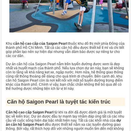
Khu
căn hộ cao cấp của Saigon Pearl
thuộc khu đô thị mới phía Đông của
thành phố Hồ Chí Minh. Tất cả các căn hộ đều được thiết kế tỉ mỉ và chi tiết
góp phần tạo nên sự hiện đại nhưng vẫn đảm bảo được sự riêng tư cho
các cư dân.
Dự án căn hộ của Saigon Pearl nằm trên tuyến đường được xem là đẹp
nhất và huyết mạch của thành phố. Nếu lựa chọn dự án này, bạn sẽ không
còn lo lắng về khả năng kẹt xe, ngập nước. Hơn nữa, hệ thống giao thông
cũng rất thông thoáng dễ dàng cho quá trình di chuyển. Bên cạnh đó, khu
căn hộ Saigon Pearl còn là nơi kết nối với một số tuyến đường trọng điểm
khác của thành phố. Chính vì vậy, bạn chắc chắn không thể bỏ qua để có
thể hưởng được những tiện ích từ vị trí này.
Căn hộ Saigon Pearl là tuyệt tác kiến trúc
Căn hộ cao cấp Saigon Pearl
từ khi ra đời đã được đánh giá là một tuyệt
tác về kiến trúc. Dự án được đầu tư mạnh tay nhằm đáp ứng tất cả các nhu
cầu về cuộc sống hiện đại bậc nhất hiện nay. Tất cả các khối nhà của
dự
án căn hộ Saigon Pearl
đều được thiết kế nằm xa các tuyến đường giao
thông. Bởi vậy, rất thích hợp đối với những người muốn tìm đến một không