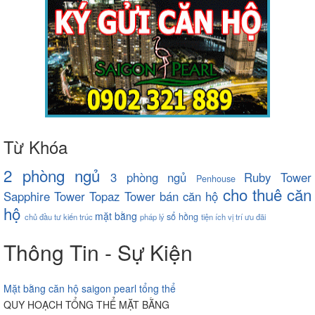
Từ Khóa
2 phòng ngủ
3 phòng ngủ
Ruby Tower
Penhouse
cho thuê căn
Sapphire Tower
Topaz Tower
bán căn hộ
hộ
mặt bằng
sổ hồng
chủ đầu tư
kiến trúc
pháp lý
tiện ích
vị trí
ưu đãi
Thông Tin - Sự Kiện
Mặt bằng căn hộ saigon pearl tổng thể
QUY HOẠCH TỔNG THỂ MẶT BẰNG