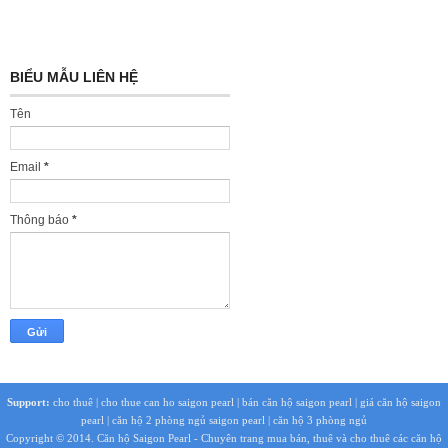
BIỂU MẪU LIÊN HỆ
Tên
Email
*
Thông báo
*
Support:
cho thuê
|
cho thue can ho saigon pearl
|
bán căn hộ saigon pearl
|
giá căn hộ saigon
pearl
|
căn hộ 2 phòng ngủ saigon pearl
|
căn hộ 3 phòng ngủ
Copyright © 2014.
Căn hộ Saigon Pearl
- Chuyên trang mua bán, thuê và cho thuê các căn hộ