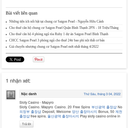
Bài viết liên quan
Những tiện ích nổi bật tại chung cư Saigon Pearl - Nguyễn Hữu Cảnh
Cho thuê căn hộ chung cư Saigon Pearl Quận Bình Thạnh 2PN - 18 Triệu/Tháng
Cho thuê căn hộ 4 phòng ngủ tòa Ruby 1 dự án Saigon Pearl Bình Thạnh
CHCC Saigon Pearl 3 phòng ngủ cho thuê 24tr bao phí nội thất cơ bản
Giá chuyển nhượng chung cư Saigon Pearl mới nhất tháng 4/2022
1 nhận xét:
Nặc danh
Thứ Sáu, tháng 3 04, 2022
Sloty Casino - Mapyro
Sloty Casino. Mapyro Casino. 20 Free Spins
부산광역 출장샵
No
의정부 출장샵
Deposit, Welcome
양산 출장마사지
Bonus, 50
제천
출장샵
free spins.
울산광역 출장마사지
Play sloty casino online in
Trả lời