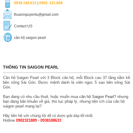
0938.188.633
|
0902. 321.889
thuannguyentu@gmail.com
Contact US
căn hộ saigon pearl
THÔNG TIN SAIGON PEARL
Căn hộ Saigon Pearl với 3 Block căn hộ, mỗi Block cao 37 tầng nằm kề
bên sông Sài Gòn. Được mệnh danh là viên ngọc 5 sao bên sông Sài
Gòn.
Bạn đang có nhu cầu thuê, hoặc muốn mua
căn hộ Saigon Pearl
? nhưng
bạn đang bân khuân về giá, thủ tục pháp lý, nhưng tiện ích của căn hộ
saigon pearl mang lại?
Hãy liên hệ với chúng tôi
để có được giải đáp tốt nhất.
Hotline
0902321889
-
0938188633