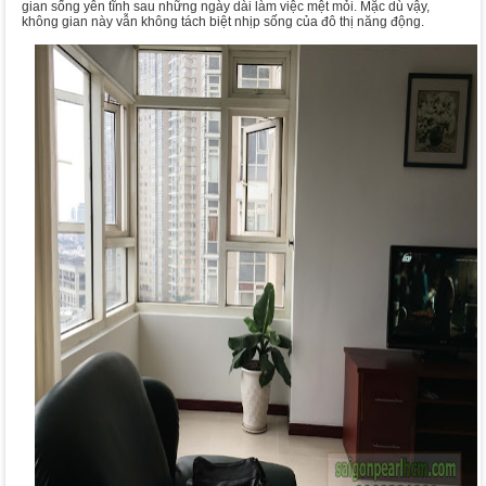
gian sống yên tĩnh sau những ngày dài làm việc mệt mỏi. Mặc dù vậy,
không gian này vẫn không tách biệt nhịp sống của đô thị năng động.