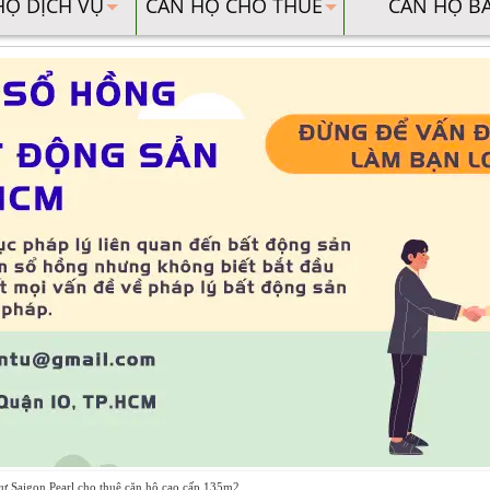
HỘ DỊCH VỤ
CĂN HỘ CHO THUÊ
CĂN HỘ B
ư Saigon Pearl cho thuê căn hộ cao cấp 135m2