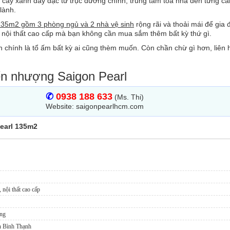
cây xanh dày đặc từ trục đường chính, trung tâm toà nhà đến từng că
lành.
135m2 gồm 3 phòng ngủ và 2 nhà vệ sinh
rộng rãi và thoải mái để gia đ
ủ nội thất cao cấp mà bạn không cần mua sắm thêm bất kỳ thứ gì.
h chính là tổ ấm bất kỳ ai cũng thèm muốn. Còn chần chừ gì hơn, liên
ển nhượng Saigon Pearl
✆
0938 188 633
(Ms. Thi)
Website: saigonpearlhcm.com
earl 135m2
nội thất cao cấp
ông
ận Bình Thạnh