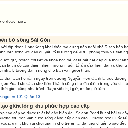
.
là ở được ngay.
 bên bờ sông Sài Gòn
 với tập đoàn HongKong khai thác tạo dựng nên ngôi nhà 5 sao bên b
h bên sông với đầy đủ yếu tố lý tưởng để vị trí, phong thuỷ và tiện ng
được quy hoạch chi tiết và khoa học để lột tả hết nét đẹp của mọi cản
bạn là tín đồ của thiên nhiên, mong muốn tổ ấm đầy hiện đại và khôn
ôi nhà lý tưởng dành riêng cho bạn và người thân.
ý đắc địa. Căn hộ nằm ngay trên đường Nguyễn Hữu Cảnh là trục đường
igon Pearl chỉ cách chợ Bến Thành cũng như địa điểm trọng yếu chỉ từ
 thời gian cũng như tránh được việc kẹt giờ, muộn giờ làm.
 Kingdom 101 Quận 10
 tạo giữa lòng khu phức hợp cao cấp
ợp cao cấp và được thiết kế đầy hiện đại. Saigon Pearl là nơi hội tụ đầ
hưởng thụ trọn vẹn cuộc sống đẳng cấp đỉnh cao. Trường học Quốc tế,
yoga, gym, khu vui chơi giải trí cho trẻ em… đạt tiêu chuẩn 5 sao đều 