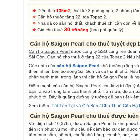
❖
Diện tích
135m2
, thiết kế 3 phòng ngủ, 2 phòng tắm
❖
Căn hộ thuộc tầng 22, tòa Topaz 2.
❖
Nhà đã có sẵn nội thất, khách thuê chỉ cần dọn về 
30
❖
Giá cho thuê
tr/tháng
(bao phí quản lý)
Căn hộ Saigon Pearl cho thuê tuyệt đẹp
Căn hộ Saigon Pearl
được công ty SSG cùng liên doanh
Sài Gòn. Căn hộ cho thuê ở tầng 22 của Topaz 2 kiêu hãn
Góc nhìn của
căn hộ Saigon Pearl
khá thoáng rộng và 
thiên nhiên bên bờ sông Sài Gòn và cả thành phố. Nếu 
phần xanh mát, trong lành thì căn hộ Saigon Pearl là ng
Điểm mạnh của căn hộ Saigon Pearl còn là vị trí địa l
bạn ra vào trung tâm của thành phố. Hơn nữa, dự án Sa
phút ô tô. Đây là quãng đường lý tưởng để bạn tiết kiệm
Xem thêm:
Tất Tần Tật và Giá Bán / Cho Thuê Căn Hộ
Căn hộ Saigon Pearl cho thuê được kiến
Với diện tích 10,37ha, dự án Saigon Pearl là khu phức h
tiện ích phục vụ mọi nhu cầu để đảm bảo cư dân được 
tâm mua sắm, hồ bơi, chuỗi nhà hàng, cà phê, bar, spa, 