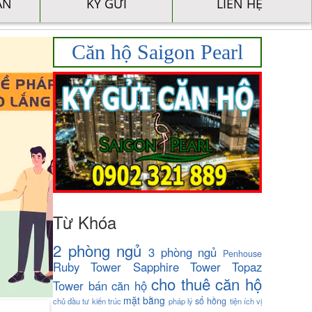
ÁN
KÝ GỬI
LIÊN HỆ
Căn hộ Saigon Pearl
Từ Khóa
2 phòng ngủ
3 phòng ngủ
Penhouse
Ruby Tower
Sapphire Tower
Topaz
cho thuê căn hộ
Tower
bán căn hộ
mặt bằng
sổ hồng
chủ đầu tư
kiến trúc
pháp lý
tiện ích
vị