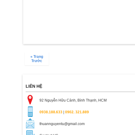
« Trang
Trước
LIÊN HỆ
92 Nguyễn Hữu Cảnh, Bình Thạnh, HCM
0938.188.633
|
0902. 321.889
thuannguyentu@gmail.com