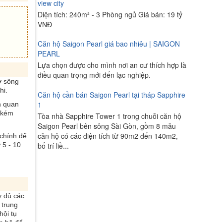
view city
Diện tích: 240m² - 3 Phòng ngủ Giá bán: 19 tỷ
VNĐ
Căn hộ Saigon Pearl giá bao nhiêu | SAIGON
PEARL
Lựa chọn được cho mình nơi an cư thích hợp là
điều quan trọng mới đến lạc nghiệp.
ờ sông
hi.
Căn hộ cần bán Saigon Pearl tại tháp Sapphire
1
h quan
g kém
Tòa nhà Sapphire Tower 1 trong chuỗi căn hộ
Saigon Pearl bên sông Sài Gòn, gồm 8 mẫu
căn hộ có các diện tích từ 90m2 đến 140m2,
 chính để
bố trí liề...
 5 - 10
y đủ các
 trung
hội tụ