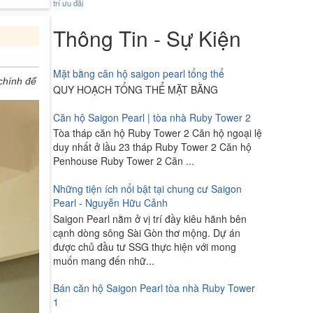
trí
ưu đãi
Thông Tin - Sự Kiện
Mặt bằng căn hộ saigon pearl tổng thể
chính để
QUY HOẠCH TỔNG THỂ MẶT BẰNG
Căn hộ Saigon Pearl | tòa nhà Ruby Tower 2
Tòa tháp căn hộ Ruby Tower 2 Căn hộ ngoại lệ
duy nhất ở lầu 23 tháp Ruby Tower 2 Căn hộ
Penhouse Ruby Tower 2 Căn ...
Những tiện ích nổi bật tại chung cư Saigon
Pearl - Nguyễn Hữu Cảnh
Saigon Pearl nằm ở vị trí đầy kiêu hãnh bên
cạnh dòng sông Sài Gòn thơ mộng. Dự án
được chủ đầu tư SSG thực hiện với mong
muốn mang đến nhữ...
Bán căn hộ Saigon Pearl tòa nhà Ruby Tower
1