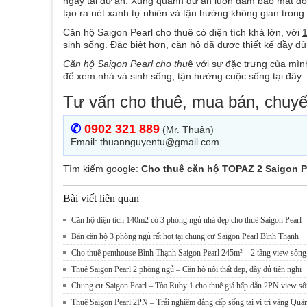
ngay tại dự án. Xung quanh dự án luôn đảm bảo mật độ 
tạo ra nét xanh tự nhiên và tận hưởng không gian trong 
Căn hộ Saigon Pearl cho thuê có diện tích khá lớn, với
sinh sống. Đặc biệt hơn, căn hộ đã được thiết kế đầy đ
Căn hộ Saigon Pearl cho thu
ê với sự đặc trưng của mìn
để xem nhà và sinh sống, tận hưởng cuộc sống tại đây..
Tư vấn cho thuê, mua bán, chuy
✆
0902 321 889
(Mr. Thuận)
Email: thuannguyentu@gmail.com
Tìm kiếm google:
Cho thuê căn hộ TOPAZ 2 Saigon P
Bài viết liên quan
Căn hộ diện tích 140m2 có 3 phòng ngủ nhà đẹp cho thuê Saigon Pearl
Bán căn hộ 3 phòng ngủ rất hot tại chung cư Saigon Pearl Bình Thạnh
Cho thuê penthouse Bình Thạnh Saigon Pearl 245m² – 2 tầng view sông, 
Thuê Saigon Pearl 2 phòng ngủ – Căn hộ nội thất đẹp, đầy đủ tiện nghi
Chung cư Saigon Pearl – Tòa Ruby 1 cho thuê giá hấp dẫn 2PN view s
Thuê Saigon Pearl 2PN – Trải nghiệm đẳng cấp sống tại vị trí vàng Qu