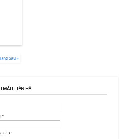
rang Sau »
U MẪU LIÊN HỆ
il
*
ng báo
*