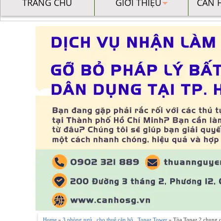
TRANG CHỦ
GIỚI THIỆU
CĂN 
Home
»
3 phòng ngủ
,
cho thuê căn hộ
,
Topaz Tower
» Tòa Topaz 2 chung c