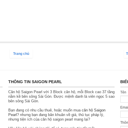
Trang chủ
T
THÔNG TIN SAIGON PEARL
BIỂ
Căn hộ Saigon Pearl với 3 Block căn hộ, mỗi Block cao 37 tầng
Tên
nằm kề bên sông Sài Gòn. Được mệnh danh là viên ngọc 5 sao
bên sông Sài Gòn.
Ema
Bạn đang có nhu cầu thuê, hoặc muốn mua
căn hộ Saigon
Pearl
? nhưng bạn đang bân khuân về giá, thủ tục pháp lý,
nhưng tiện ích của căn hộ saigon pearl mang lại?
Thô