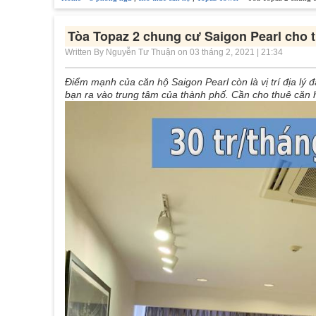
Tòa Topaz 2 chung cư Saigon Pearl cho 
Written By Nguyễn Tư Thuận on 03 tháng 2, 2021 | 21:34
Điểm mạnh của căn hộ Saigon Pearl còn là vị trí địa l
bạn ra vào trung tâm của thành phố. Cần cho thuê căn h