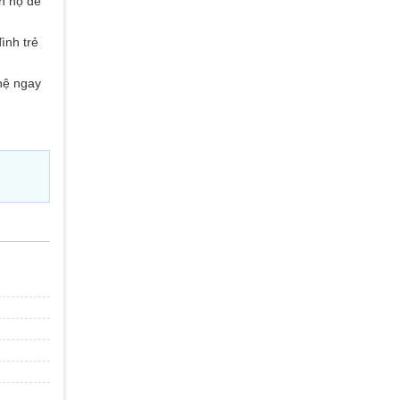
n hộ để
ình trẻ
 hệ ngay